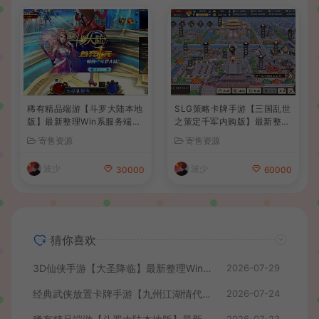
稀有精品端游【斗罗大陆本地
SLG策略卡牌手游【三国乱世
版】最新整理Win系服务端+P
之策定千军内购版】最新整理
C客户端+网页注册+CDK授
单机一键即玩镜像端+Linux
寄售资源
寄售资源
权后台+管理后台+详细搭建
手工服务端+安卓+CDK授权
教程
后台+详细搭建教程+前后端
波少
波少
30000
60000
全套源码
猜你喜欢
3D仙侠手游【大圣降临】最新整理Win系服务端+安卓+CDK授权后台+详细搭建教程+前后端全套源码
2026-07-29
经典武侠放置卡牌手游【九州江湖情代金券内购版】最新整理单机一键即玩镜像端+Linux手工服务端+安卓苹果双端+CDK授权后台+详细搭建教程
2026-07-24