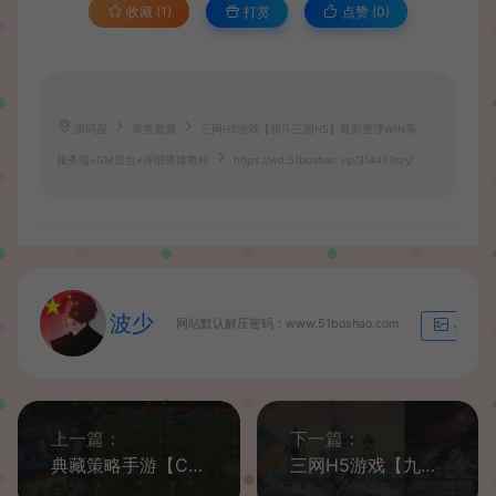
收藏 (1)
打赏
点赞 (
0
)
源码屋
寄售资源
三网H5游戏【萌斗三国H5】最新整理WIN系
服务端+GM后台+详细搭建教程
https://wd.51boshao.vip/31445/jszy/
波少
网站默认解压密码：www.51boshao.com
生成海
上一篇：
下一篇：
典藏策略手游【COK-王的荣耀】最新整理WIN系服务端+安卓+GM授权CDK后台+详细搭建教程
三网H5游戏【九天伏魔录H5】最新整理Linux手工服务端+运营后台+GM清包授权后台+详细搭建教程