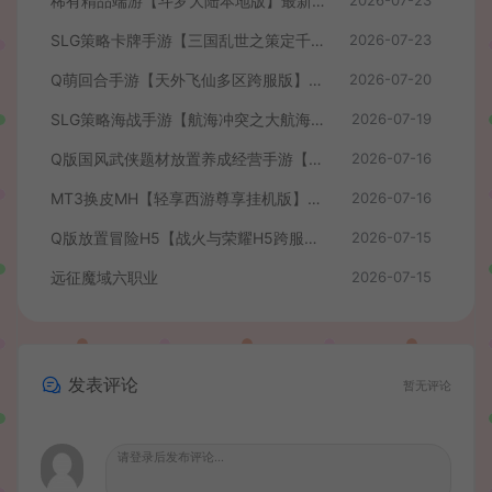
稀有精品端游【斗罗大陆本地版】最新整理Win系服务端+PC客户端+网页注册+CDK授权后台+管理后台+详细搭建教程
2026-07-23
SLG策略卡牌手游【三国乱世之策定千军内购版】最新整理单机一键即玩镜像端+Linux手工服务端+安卓+CDK授权后台+详细搭建教程+前后端全套源码
2026-07-23
Q萌回合手游【天外飞仙多区跨服版】最新整理单机一键即玩镜像端+Linux手工服务端+安卓+CDK授权后台+详细搭建教程
2026-07-20
SLG策略海战手游【航海冲突之大航海大战】最新整理Win系半手工服务端+安卓+CDK授权后台+详细搭建教程+前后端全套修复源码
2026-07-19
Q版国风武侠题材放置养成经营手游【我要当掌门】最新整理单机一键即玩镜像端+Linux手工服务端+安卓苹果H5三端+CDK授权后台+全套源码+详细搭建教程
2026-07-16
MT3换皮MH【轻享西游尊享挂机版】最新整理单机一键即玩镜像端+Linux手工服务端+安卓苹果双端+GM后台+全套源码+详细搭建教程
2026-07-16
Q版放置冒险H5【战火与荣耀H5跨服版】最新整理单机一键即玩镜像端+Linux手工服务端+简易安卓+CDK授权后台+详细搭建教程
2026-07-15
远征魔域六职业
2026-07-15
发表评论
暂无评论