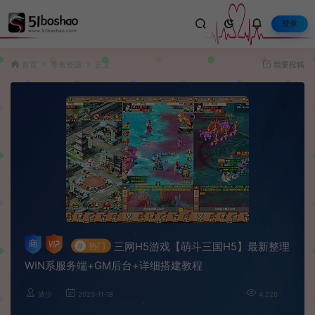
登录
首页
寄售资源
正文
我要投稿
三网H5游戏【萌斗三国H5】最新整理
#
热门
WIN系服务端+GM后台+详细搭建教程
波少
2023-11-18
4,220