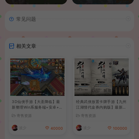
常见问题
相关文章
3D仙侠手游【大圣降临】最
经典武侠放置卡牌手游【九州
新整理Win系服务端+安卓+C
江湖情代金券内购版】最新整
DK授权后台+详细搭建教程
理单机一键即玩镜像端+Linu
寄售资源
寄售资源
+前后端全套源码
x手工服务端+安卓苹果双端+
CDK授权后台+详细搭建教程
波少
波少
40000
100000