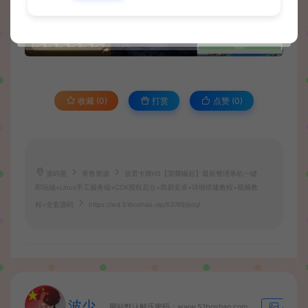
收藏 (0)
打赏
点赞 (
0
)
源码屋
寄售资源
放置卡牌H5【荣耀崛起】最新整理单机一键
即玩端+Linux手工服务端+CDK授权后台+简易安卓+详细搭建教程+视频教
程+全套源码
https://wd.51boshao.vip/63749/jszy/
波少
网站默认解压密码：www.51boshao.com