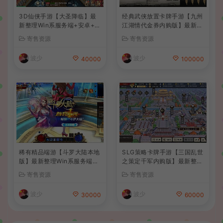
3D仙侠手游【大圣降临】最
经典武侠放置卡牌手游【九州
新整理Win系服务端+安卓+C
江湖情代金券内购版】最新整
DK授权后台+详细搭建教程
理单机一键即玩镜像端+Linu
寄售资源
寄售资源
+前后端全套源码
x手工服务端+安卓苹果双端+
CDK授权后台+详细搭建教程
波少
波少
40000
100000
稀有精品端游【斗罗大陆本地
SLG策略卡牌手游【三国乱世
版】最新整理Win系服务端+P
之策定千军内购版】最新整理
C客户端+网页注册+CDK授
单机一键即玩镜像端+Linux
寄售资源
寄售资源
权后台+管理后台+详细搭建
手工服务端+安卓+CDK授权
教程
后台+详细搭建教程+前后端
波少
波少
30000
60000
全套源码