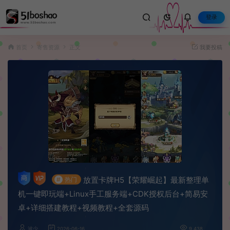
登录
首页
寄售资源
正文
我要投稿
放置卡牌H5【荣耀崛起】最新整理单
#
热门
机一键即玩端+Linux手工服务端+CDK授权后台+简易安
卓+详细搭建教程+视频教程+全套源码
波少
2026-06-16
9,438