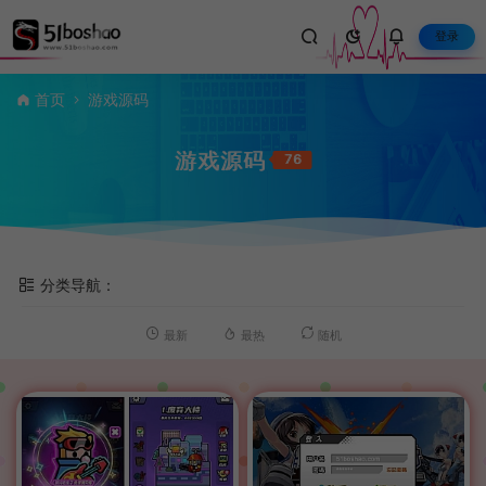
登录
首页
游戏源码
游戏源码
76
分类导航：
最新
最热
随机