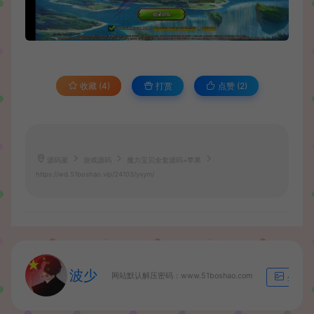
收藏 (4)
打赏
点赞 (
2
)
源码屋
游戏源码
魔力宝贝全套源码+苹果
https://wd.51boshao.vip/24103/yxym/
波少
网站默认解压密码：www.51boshao.com
生成海