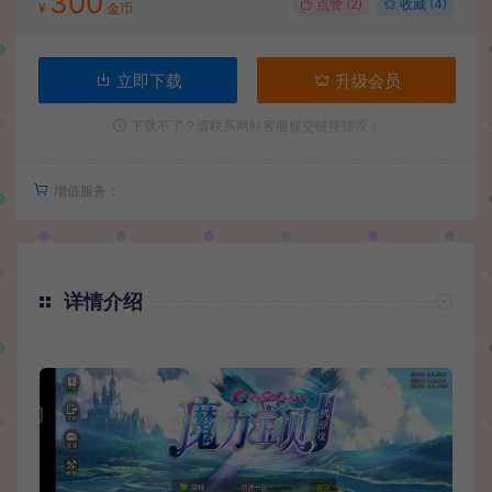
300
点赞 (
2
)
收藏 (4)
¥
金币
立即下载
升级会员
下载不了？请联系网站客服提交链接错误！
增值服务：
详情介绍