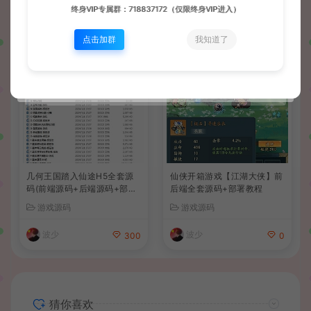
终身VIP专属群：718837172（仅限终身VIP进入）
具+源码+开发文档
游戏源码
游戏源码
点击加群
我知道了
波少
波少
0
300
几何王国踏入仙途H5全套源
仙侠开箱游戏【江湖大侠】前
码(前端源码+后端源码+部署
后端全套源码+部署教程
文档+策划文档)
游戏源码
游戏源码
波少
波少
300
0
猜你喜欢