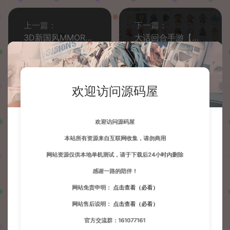
上一篇：
下一篇：
3D新国风MMORPG手游【仙剑奇侠传】全套源码
大话回合手游【缥缈西游】全套客户端源码+服务端源码+网关源码+后台源码
常见问题
欢迎访问源码屋
欢迎访问源码屋
相关文章
本站所有资源来自互联网收集，请勿商用
网站资源仅供本地单机测试，请于下载后24小时内删除
感谢一路的陪伴！
网站免责申明：
点击查看（必看）
网站售后说明：
点击查看（必看）
割草类微信DY小游戏末日特
跨次元美少女海战手游【少女
官方交流群：161077161
工队源码 Cocos Creator
战舰/钢铁少女】全套开发工