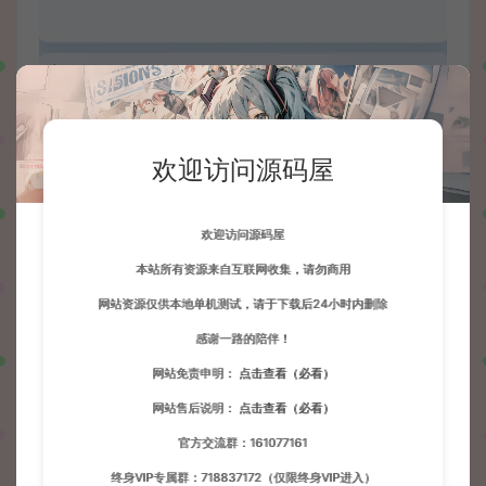
欢迎访问源码屋
欢迎访问源码屋
本站所有资源来自互联网收集，请勿商用
收藏 (0)
打赏
点赞 (
1
)
网站资源仅供本地单机测试，请于下载后24小时内删除
感谢一路的陪伴！
网站免责申明：
点击查看（必看）
源码屋
寄售资源
3DQ萌冒险端游【某神6.0指令版】最新整理
网站售后说明：
点击查看（必看）
Linux手工服务端+PC安卓客户端+指令生成后台+详细搭建教程
官方交流群：161077161
https://wd.51boshao.vip/63617/jszy/
终身VIP专属群：718837172（仅限终身VIP进入）