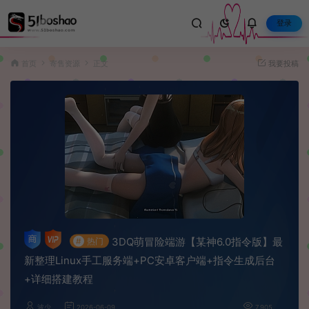
登录
首页
寄售资源
正文
我要投稿
3DQ萌冒险端游【某神6.0指令版】最
#
热门
新整理Linux手工服务端+PC安卓客户端+指令生成后台
+详细搭建教程
波少
2026-06-09
7,905