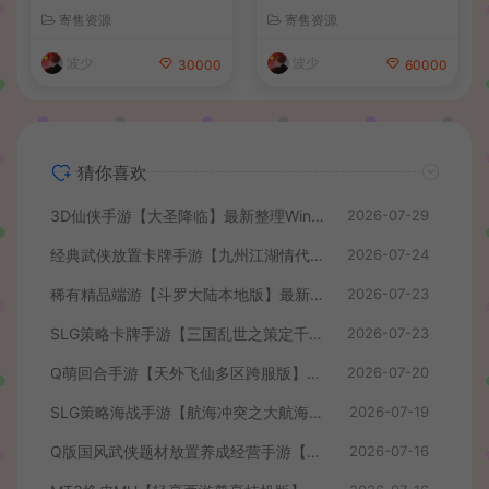
C客户端+网页注册+CDK授
单机一键即玩镜像端+Linux
寄售资源
寄售资源
权后台+管理后台+详细搭建
手工服务端+安卓+CDK授权
教程
后台+详细搭建教程+前后端
波少
波少
30000
60000
全套源码
猜你喜欢
3D仙侠手游【大圣降临】最新整理Win系服务端+安卓+CDK授权后台+详细搭建教程+前后端全套源码
2026-07-29
经典武侠放置卡牌手游【九州江湖情代金券内购版】最新整理单机一键即玩镜像端+Linux手工服务端+安卓苹果双端+CDK授权后台+详细搭建教程
2026-07-24
稀有精品端游【斗罗大陆本地版】最新整理Win系服务端+PC客户端+网页注册+CDK授权后台+管理后台+详细搭建教程
2026-07-23
SLG策略卡牌手游【三国乱世之策定千军内购版】最新整理单机一键即玩镜像端+Linux手工服务端+安卓+CDK授权后台+详细搭建教程+前后端全套源码
2026-07-23
Q萌回合手游【天外飞仙多区跨服版】最新整理单机一键即玩镜像端+Linux手工服务端+安卓+CDK授权后台+详细搭建教程
2026-07-20
SLG策略海战手游【航海冲突之大航海大战】最新整理Win系半手工服务端+安卓+CDK授权后台+详细搭建教程+前后端全套修复源码
2026-07-19
Q版国风武侠题材放置养成经营手游【我要当掌门】最新整理单机一键即玩镜像端+Linux手工服务端+安卓苹果H5三端+CDK授权后台+全套源码+详细搭建教程
2026-07-16