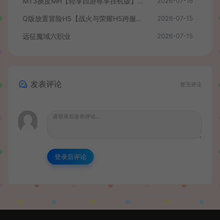
MT3换皮MH【轻享西游尊享挂机版】最新整理单机一键即玩镜像端+Linux手工服务端+安卓苹果双端+GM后台+全套源码+详细搭建教程
2026-07-16
Q版放置冒险H5【战火与荣耀H5跨服版】最新整理单机一键即玩镜像端+Linux手工服务端+简易安卓+CDK授权后台+详细搭建教程
2026-07-15
远征魔域六职业
2026-07-15
发表评论
暂无评论
登录后评论