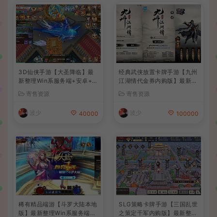
3D仙侠手游【大圣降临】最
经典武侠放置卡牌手游【九州
新整理Win系服务端+安卓+C
江湖情代金券内购版】最新整
DK授权后台+详细搭建教程
理单机一键即玩镜像端+Linu
寄售资源
寄售资源
+前后端全套源码
x手工服务端+安卓苹果双端+
CDK授权后台+详细搭建教程
波少
波少
40000
100000
稀有精品端游【斗罗大陆本地
SLG策略卡牌手游【三国乱世
版】最新整理Win系服务端+P
之策定千军内购版】最新整理