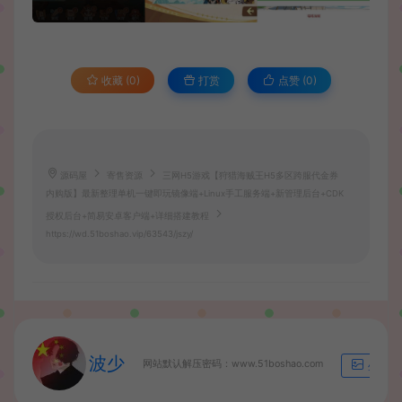
收藏 (0)
打赏
点赞 (
0
)
源码屋
寄售资源
三网H5游戏【狩猎海贼王H5多区跨服代金券
内购版】最新整理单机一键即玩镜像端+Linux手工服务端+新管理后台+CDK
授权后台+简易安卓客户端+详细搭建教程
https://wd.51boshao.vip/63543/jszy/
波少
网站默认解压密码：www.51boshao.com
生成海