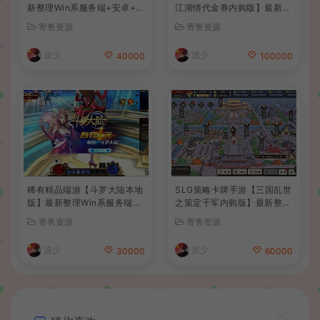
新整理Win系服务端+安卓+C
江湖情代金券内购版】最新整
DK授权后台+详细搭建教程
理单机一键即玩镜像端+Linu
寄售资源
寄售资源
+前后端全套源码
x手工服务端+安卓苹果双端+
CDK授权后台+详细搭建教程
波少
波少
40000
100000
稀有精品端游【斗罗大陆本地
SLG策略卡牌手游【三国乱世
版】最新整理Win系服务端+P
之策定千军内购版】最新整理
C客户端+网页注册+CDK授
单机一键即玩镜像端+Linux
寄售资源
寄售资源
权后台+管理后台+详细搭建
手工服务端+安卓+CDK授权
教程
后台+详细搭建教程+前后端
波少
波少
30000
60000
全套源码