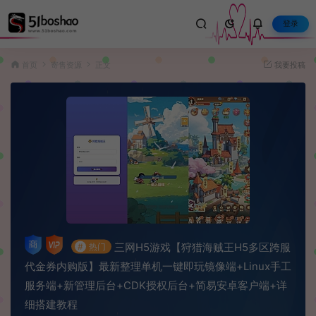
登录
首页
寄售资源
正文
我要投稿
三网H5游戏【狩猎海贼王H5多区跨服
#
热门
代金券内购版】最新整理单机一键即玩镜像端+Linux手工
服务端+新管理后台+CDK授权后台+简易安卓客户端+详
细搭建教程