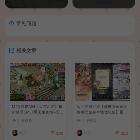
常见问题
相关文章
MT3换皮MH【天穹西游】最
宫斗养成手游【盛世芳華多区
新整理Linux手工服务端+安
跨服代金券本地优化版】最新
卓苹果双端+GM后台+详细搭
整理单机一键即玩端+Linux
手游资源
手游资源
建教程+全套源码+视频教程
手工服务端+CDK授权后台
+安卓+详细搭建教程
波少
波少
300
300