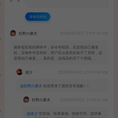
登录后评论
2026年6月8日 下午9:56
狂野の屠夫
回复
服务端安装的脚本中，命令有错误，还是我自己修复
的，宝物争夺是坏的，用户后台是坏的发不了东西，还
是我自己修复。。真的是，这钱花的买了个残端。。
2026年6月9日 上午12:39
波少
回复
@狂野の屠夫
给您带来了困扰非常抱歉~！
2026年6月9日 上午9:31
狂野の屠夫
回复
@波少
竞技场、怪兽墓场、扭曲空间、监狱暴