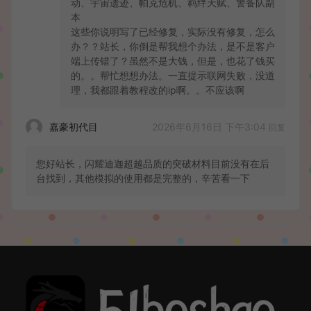
动、宇宙遗迹、帕克危机、羁绊天赋、警备队副
本
这些你说明写了已经修复，实际没有修复，怎么
办？？站长，你倒是帮我想个办法，是不是客户
端上传错了？虽然不是大钱，但是，也花了钱买
的。。帮忙想想办法。一直提示联网失败，没道
理，我都跟着教程改的ip啊。。不应该啊
2026年6月16日 下午3:04
嘉豪初代目
回复
您好站长，闪耀迪迦超越品质的突破材料目前没有在后
台找到，其他模拟的使用都是完整的，辛苦看一下