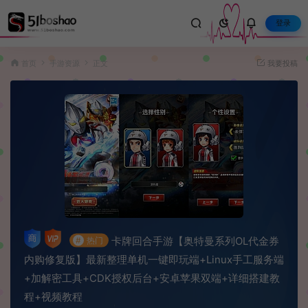
登录
首页
手游资源
正文
我要投稿
卡牌回合手游【奥特曼系列OL代金券
#
热门
内购修复版】最新整理单机一键即玩端+Linux手工服务端
+加解密工具+CDK授权后台+安卓苹果双端+详细搭建教
程+视频教程