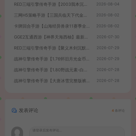
RED三端引擎传奇手游【2003我本沉默】最新整理Win系服务端+安卓苹果PC三端+详细搭建教程
2026-08-04
三网H5策略手游【三国兵临天下代金券内购七合修复版】最新整理单机一键即玩镜像端+Linux手工服务端+管理后台+GM授权后台+简易安卓客户端+详细搭建教程+视频教程
2026-08-02
卡牌回合手游【山海经异兽录11赛季全人物代金券内购版】最新整理WIN系服务端+授权GM后台+管理后台+热更修改工具+安卓+详细搭建教程
2026-08-02
GGE2互通西游【神界天海西柚】最新整理Win系服务端+安卓苹果PC三端+内置GM工具+全套源码+详细搭建教程+视频教程
2026-07-30
RED三端引擎传奇手游【聚义木剑沉默高仿嘟嘟沉默】最新整理Win系服务端+安卓苹果PC三端+详细搭建教程
2026-07-29
战神引擎传奇手游【1.76怀旧月光金币版】最新整理Win系复古服务端+安卓苹果双端+GM授权物品后台+详细搭建教程
2026-07-29
战神引擎传奇手游【1.80野战元素-白猪7.2免授权】最新整理Win系特色服务端+安卓+GM授权物品后台+详细搭建教程
2026-07-28
战神引擎传奇手游【大唐冰雪完整版裤衩7.0免授权】最新整理Win系特色服务端+GM授权后台+安卓苹果双端+详细搭建教程
2026-07-28
发表评论
4
条评论