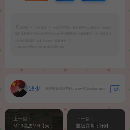
源码屋
手游资源
卡牌回合手游【奥特曼系列OL代金券内购修复
版】最新整理单机一键即玩端+Linux手工服务端+加解密工具+CDK授权后台
+安卓苹果双端+详细搭建教程+视频教程
https://wd.51boshao.vip/63509/syym/
波少
网站默认解压密码：www.51boshao.com
生成海
上一篇：
下一篇：
MT3换皮MH【天巡西游2尊享挂机版】最新整理单机一键即玩镜像端+Linux手工服务端+安卓苹果双端+GM后台+全套源码+详细搭建教程
竖版弹幕飞行射击奇幻冒险养成手游【飛吧龍騎士代金券内购版】最新整理单机一键即玩镜像端+Linux手工服务端+安卓+CDK授权后台+全套前后端源码+详细搭建教程