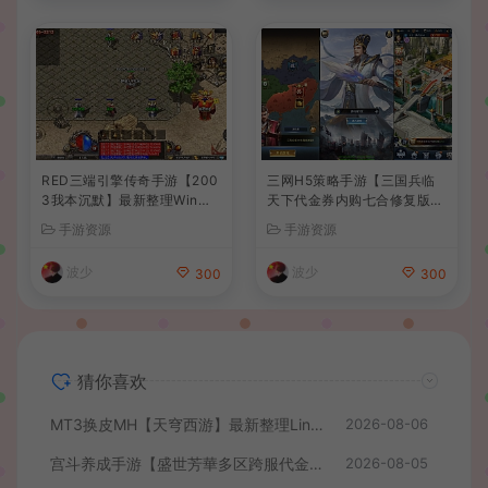
RED三端引擎传奇手游【200
三网H5策略手游【三国兵临
3我本沉默】最新整理Win系
天下代金券内购七合修复版】
服务端+安卓苹果PC三端+详
最新整理单机一键即玩镜像端
手游资源
手游资源
细搭建教程
+Linux手工服务端+管理后台
+GM授权后台+简易安卓客户
波少
波少
300
300
端+详细搭建教程+视频教程
猜你喜欢
MT3换皮MH【天穹西游】最新整理Linux手工服务端+安卓苹果双端+GM后台+详细搭建教程+全套源码+视频教程
2026-08-06
宫斗养成手游【盛世芳華多区跨服代金券本地优化版】最新整理单机一键即玩端+Linux手工服务端+CDK授权后台+安卓+详细搭建教程
2026-08-05