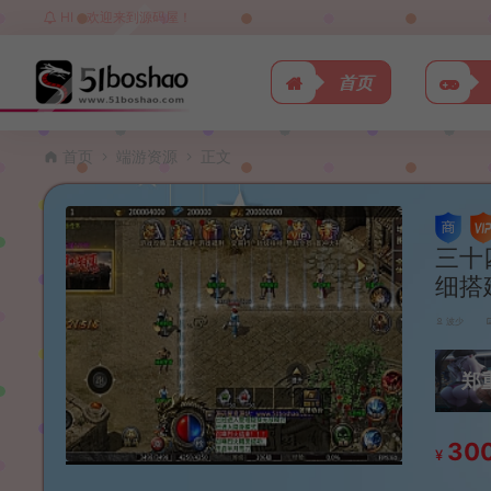
HI，欢迎来到源码屋！
首页
首页
端游资源
正文
三十
细搭
波少
郑
30
¥