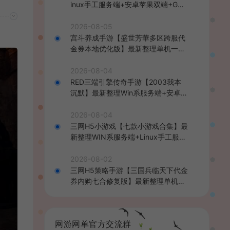
inux手工服务端+安卓苹果双端+GM
后台+详细搭建教程+全套源码+视频
教程
2026-08-05
宫斗养成手游【盛世芳華多区跨服代
金券本地优化版】最新整理单机一键
即玩端+Linux手工服务端+CDK授权
后台+安卓+详细搭建教程
2026-08-04
RED三端引擎传奇手游【2003我本
沉默】最新整理Win系服务端+安卓苹
果PC三端+详细搭建教程
2026-08-04
三网H5小游戏【七款小游戏合集】最
新整理WIN系服务端+Linux手工服务
端+详细搭建教程
2026-08-02
三网H5策略手游【三国兵临天下代金
券内购七合修复版】最新整理单机一
键即玩镜像端+Linux手工服务端+管
理后台+GM授权后台+简易安卓客户
端+详细搭建教程+视频教程
网游网单官方交流群