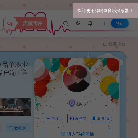
关于我们
资源问答
登录
我要投稿
极品单职业
客户端+详
波少
升级会员
联系Ta
关注Ta
发私信
收藏 (0)
进入TA的商铺