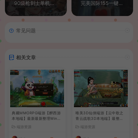
90级枪剑士单机版第二版血法师女鬼剑大转移后主线任务镜像端
完美国际155一键端送GM电脑大型网游单机版PC电脑单机游戏下载
常见问题
相关文章
典藏MMORPG端游【醉西游
唯美3D仙侠端游【云中歌之
本地端】最新最新整理Win系
青云战歌3D本地端】最整理
服务端+PC客户端+GM后台
Win系服务端+PC客户端+G
端游资源
端游资源
+详细搭建教程
M工具+详细搭建教程