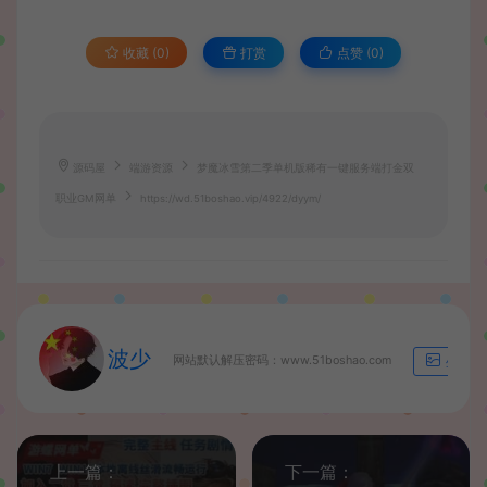
收藏 (0)
打赏
点赞 (
0
)
源码屋
端游资源
梦魔冰雪第二季单机版稀有一键服务端打金双
职业GM网单
https://wd.51boshao.vip/4922/dyym/
波少
网站默认解压密码：www.51boshao.com
生成海
上一篇：
下一篇：