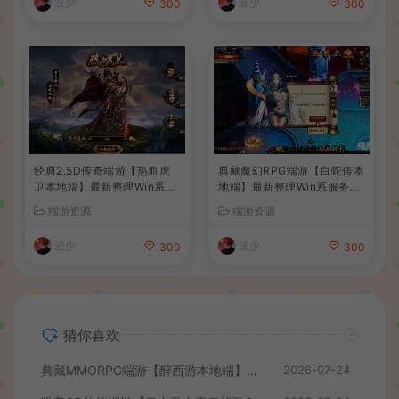
波少
波少
300
300
经典2.5D传奇端游【热血虎
典藏魔幻RPG端游【白蛇传本
卫本地端】最新整理Win系服
地端】最新整理Win系服务端
务端+PC客户端+详细搭建教
+PC客户端+GM工具+详细搭
端游资源
端游资源
程
建教程
波少
波少
300
300
猜你喜欢
典藏MMORPG端游【醉西游本地端】最新最新整理Win系服务端+PC客户端+GM后台+详细搭建教程
2026-07-24