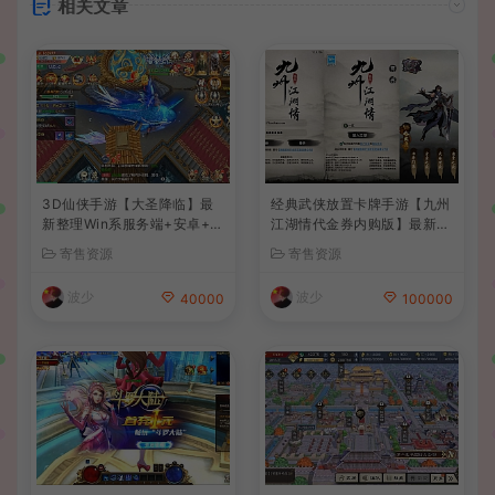
相关文章
3D仙侠手游【大圣降临】最
经典武侠放置卡牌手游【九州
新整理Win系服务端+安卓+C
江湖情代金券内购版】最新整
DK授权后台+详细搭建教程
理单机一键即玩镜像端+Linu
寄售资源
寄售资源
+前后端全套源码
x手工服务端+安卓苹果双端+
CDK授权后台+详细搭建教程
波少
波少
40000
100000