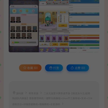
收藏 (0)
打赏
点赞 (
0
)
源码屋
寄售资源
二次元放置卡牌养成手游【精灵决斗王/超萌
陆战队内购版】最新整理单机一键即玩镜像端+Linux手工服务端+安卓+CDK
授权后台+详细搭建教程+视频教程+全套源码