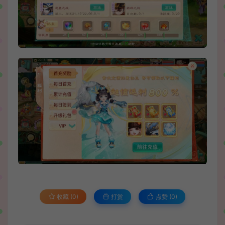
收藏 (0)
打赏
点赞 (
0
)