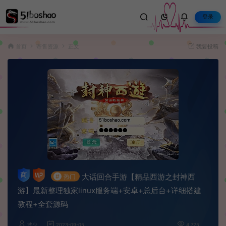
登录
首页
寄售资源
正文
我要投稿
大话回合手游【精品西游之封神西
#
热门
游】最新整理独家linux服务端+安卓+总后台+详细搭建
教程+全套源码
波少
2023-09-05
4,725