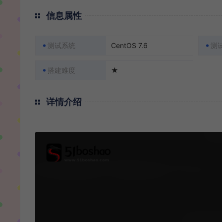
信息属性
测试系统
CentOS 7.6
测
搭建难度
★
详情介绍