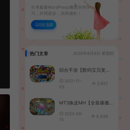
分享最新WordPress教程共同学
习，共同进步，共同成长！
QQ交流群
热门文章
2026年8月6日 星期四
回合手游【数码宝贝复刻】最新整理Win一键既玩服务端+GM工具+详细搭建教程
2021-11-
2,957
03
MT3换皮MH【全靠爆搬搬西游手游风】最新整理Linux手工服务端+安卓苹果双端+GM后台+详细搭建教程+全套源码+赞助攻略
2023-09-
6,438
15