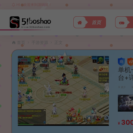
HI，欢迎来到源码屋！
首页
首页
手游资源
正文
单机
台+
波少
郑
30
¥