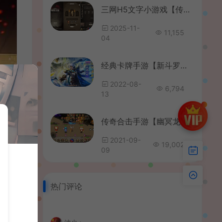
三网H5文字小游戏【传奇之旅】最新整理单机一键即玩镜像端+Linux手工服务端+内置GM+详细搭建教程+源码
2025-11-
11,155
04
经典卡牌手游【新斗罗大陆之漫游奥斯卡】最新整理单机一键既玩服务端+Linux手工服务端+安卓苹果双端+运营后台+GM授权后台+详细搭建教程
2022-08-
6,794
13
传奇合击手游【幽冥龙翼传奇】最新整理一键即玩服务端+真彩地图+GM后台
2021-09-
19,002
09
热门评论