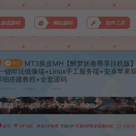
游戏源码
网站源码
软件工具
MT3换皮MH【醉梦妖春尊享挂机版
#
热门
一键即玩镜像端+Linux手工服务端+安卓苹果
详细搭建教程+全套源码
2025-04-26
手游资源
1
8,570
重承诺
丨源码屋提供安全交易、信息保真!
0
金币
VIP 8折、终身VIP免费
升级VIP
开通VIP尊享优惠特权
点赞 (
1
)