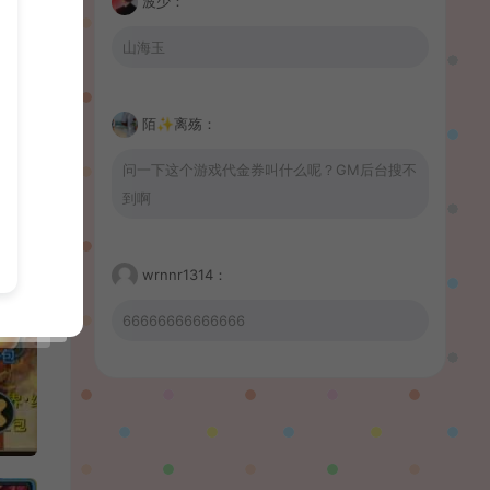
波少：
山海玉
陌✨离殇：
问一下这个游戏代金券叫什么呢？GM后台搜不
到啊
wrnnr1314：
66666666666666
習慣性♠思念：
有没BUG