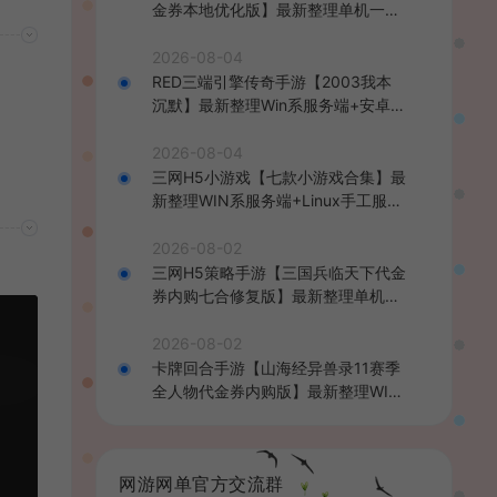
金券本地优化版】最新整理单机一键
即玩端+Linux手工服务端+CDK授权
后台+安卓+详细搭建教程
2026-08-04
RED三端引擎传奇手游【2003我本
沉默】最新整理Win系服务端+安卓苹
果PC三端+详细搭建教程
2026-08-04
三网H5小游戏【七款小游戏合集】最
新整理WIN系服务端+Linux手工服务
端+详细搭建教程
2026-08-02
三网H5策略手游【三国兵临天下代金
券内购七合修复版】最新整理单机一
键即玩镜像端+Linux手工服务端+管
理后台+GM授权后台+简易安卓客户
2026-08-02
端+详细搭建教程+视频教程
卡牌回合手游【山海经异兽录11赛季
全人物代金券内购版】最新整理WIN
系服务端+授权GM后台+管理后台
+热更修改工具+安卓+详细搭建教程
网游网单官方交流群