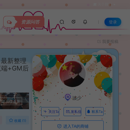
关于我们
资源问答
登录
我要投稿
】最新整理
双端+GM后
波少
升级会员
联系Ta
关注Ta
发私信
收藏 (1)
进入TA的商铺