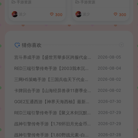
手游资源
手游资源
+Linux手工服务端+管理后台
GM后台+管理后台+热更修改
+GM授权后台+简易安卓客户
工具+安卓+详细搭建教程
波少
波少
300
300
端+详细搭建教程+视频教程
猜你喜欢
宫斗养成手游【盛世芳華多区跨服代金券本地优化版】最新整理单机一键即玩端+Linux手工服务端+CDK授权后台+安卓+详细搭建教程
2026-08-05
RED三端引擎传奇手游【2003我本沉默】最新整理Win系服务端+安卓苹果PC三端+详细搭建教程
2026-08-04
三网H5策略手游【三国兵临天下代金券内购七合修复版】最新整理单机一键即玩镜像端+Linux手工服务端+管理后台+GM授权后台+简易安卓客户端+详细搭建教程+视频教程
2026-08-02
卡牌回合手游【山海经异兽录11赛季全人物代金券内购版】最新整理WIN系服务端+授权GM后台+管理后台+热更修改工具+安卓+详细搭建教程
2026-08-02
GGE2互通西游【神界天海西柚】最新整理Win系服务端+安卓苹果PC三端+内置GM工具+全套源码+详细搭建教程+视频教程
2026-07-30
RED三端引擎传奇手游【聚义木剑沉默高仿嘟嘟沉默】最新整理Win系服务端+安卓苹果PC三端+详细搭建教程
2026-07-29
战神引擎传奇手游【1.76怀旧月光金币版】最新整理Win系复古服务端+安卓苹果双端+GM授权物品后台+详细搭建教程
2026-07-29
战神引擎传奇手游【1.80野战元素-白猪7.2免授权】最新整理Win系特色服务端+安卓+GM授权物品后台+详细搭建教程
2026-07-28