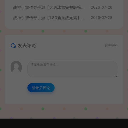
战神引擎传奇手游【大唐冰雪完整版裤衩7.0免授权】最新整理Win系特色服务端+GM授权后台+安卓苹果双端+详细搭建教程
2026-07-28
战神引擎传奇手游【1.80新血战元素】最新整理Win系特色服务端+安卓+GM授权物品后台+详细搭建教程
2026-07-28
发表评论
暂无评论
登录后评论