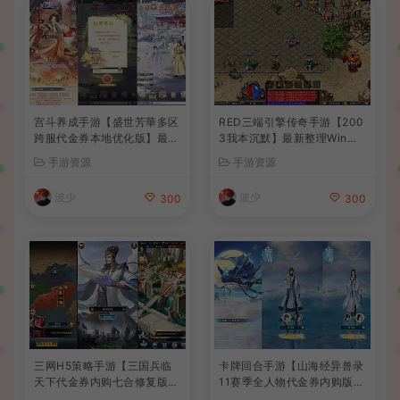
宫斗养成手游【盛世芳華多区
RED三端引擎传奇手游【200
跨服代金券本地优化版】最新
3我本沉默】最新整理Win系
整理单机一键即玩端+Linux
服务端+安卓苹果PC三端+详
手游资源
手游资源
手工服务端+CDK授权后台
细搭建教程
+安卓+详细搭建教程
波少
波少
300
300
三网H5策略手游【三国兵临
卡牌回合手游【山海经异兽录
天下代金券内购七合修复版】
11赛季全人物代金券内购版】
最新整理单机一键即玩镜像端
最新整理WIN系服务端+授权