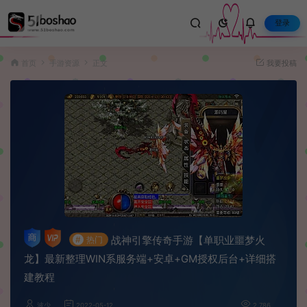
登录
首页
手游资源
正文
我要投稿
战神引擎传奇手游【单职业噩梦火
#
热门
龙】最新整理WIN系服务端+安卓+GM授权后台+详细搭
建教程
波少
2022-05-12
2,786