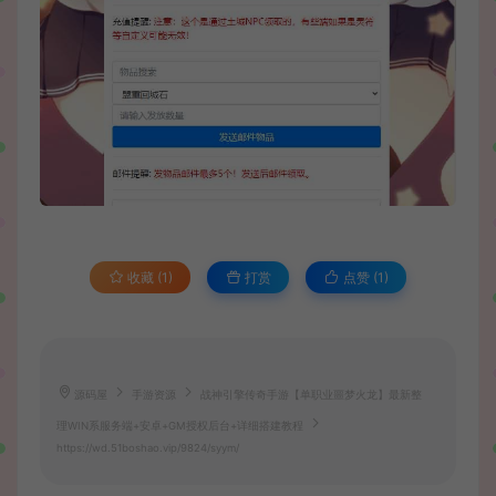
收藏 (1)
打赏
点赞 (
1
)
源码屋
手游资源
战神引擎传奇手游【单职业噩梦火龙】最新整
理WIN系服务端+安卓+GM授权后台+详细搭建教程
https://wd.51boshao.vip/9824/syym/