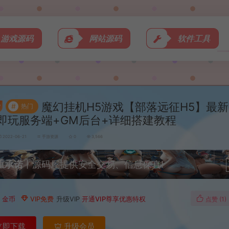
游戏源码
网站源码
软件工具
魔幻挂机H5游戏【部落远征H5】最新
#
热门
即玩服务端+GM后台+详细搭建教程
2022-06-21
手游资源
0
3,566
重承诺
丨源码屋提供安全交易、信息保真!
0
金币
VIP免费
升级VIP
开通VIP尊享优惠特权
点赞 (
1
)
立即下载
升级会员