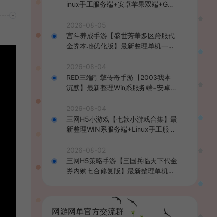
inux手工服务端+安卓苹果双端+GM
后台+详细搭建教程+全套源码+视频
教程
2026-08-05
宫斗养成手游【盛世芳華多区跨服代
金券本地优化版】最新整理单机一键
即玩端+Linux手工服务端+CDK授权
后台+安卓+详细搭建教程
2026-08-04
RED三端引擎传奇手游【2003我本
沉默】最新整理Win系服务端+安卓苹
果PC三端+详细搭建教程
2026-08-04
三网H5小游戏【七款小游戏合集】最
新整理WIN系服务端+Linux手工服务
端+详细搭建教程
2026-08-02
三网H5策略手游【三国兵临天下代金
券内购七合修复版】最新整理单机一
键即玩镜像端+Linux手工服务端+管
理后台+GM授权后台+简易安卓客户
端+详细搭建教程+视频教程
网游网单官方交流群