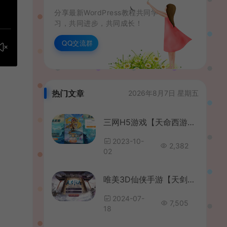
分享最新WordPress教程共同学
习，共同进步，共同成长！
QQ交流群
热门文章
2026年8月7日 星期五
三网H5游戏【天命西游H5】最新整理一键既玩镜像服务端+Linux手工服务端+GM授权后台+详细搭建教程
2023-10-
2,382
02
唯美3D仙侠手游【天剑决】最新整理WIN系服务端+安卓+GM授权后台+详细搭建教程+视频教程
2024-07-
7,505
18