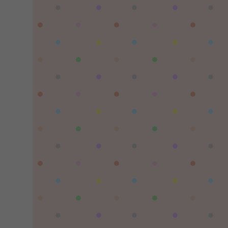
陌✨离殇：
问一下这个游戏代金券叫什么呢？GM后台搜不
到啊