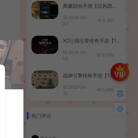
典藏回合手游【汉风西游】最新整理Linux手工服务端+安卓+管理后台+源码+详细搭建教程+视频教程
2024-09-
8,362
23
XO三端引擎传奇手游【1.80暗黑变态合击】最新整理Win系服务端+PC安卓苹果三端+加密工具+详细搭建教程
2026-02-
9,006
05
战神引擎传奇手游【1.80战神归来二开端】最新整理特色Win系服务端+安卓苹果双端+GM授权后台+详细搭建教程
2022-04-
3,895
22
热门评论