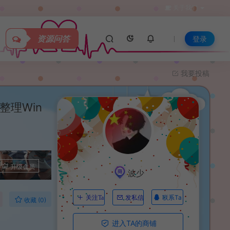
关于我们
资源问答
登录
我要投稿
整理Win
升级会员
波少
联系Ta
关注Ta
发私信
收藏 (0)
进入TA的商铺