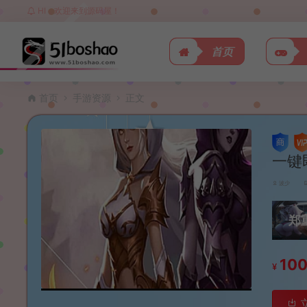
HI，欢迎来到源码屋！
首页
首页
手游资源
正文
一键
波少
郑
10
¥