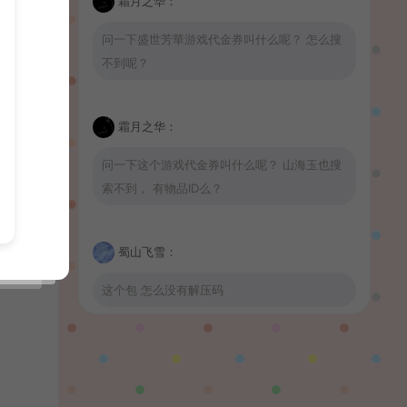
霜月之华：
问一下盛世芳華游戏代金券叫什么呢？ 怎么搜
不到呢？
霜月之华：
问一下这个游戏代金券叫什么呢？ 山海玉也搜
索不到， 有物品ID么？
蜀山飞雪：
这个包 怎么没有解压码
波少：
山海玉