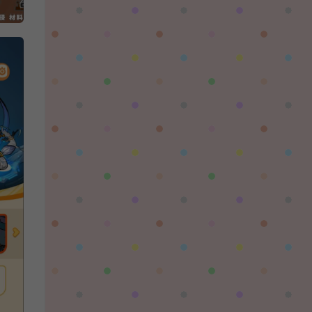
陌✨离殇：
问一下这个游戏代金券叫什么呢？GM后台搜不
到啊