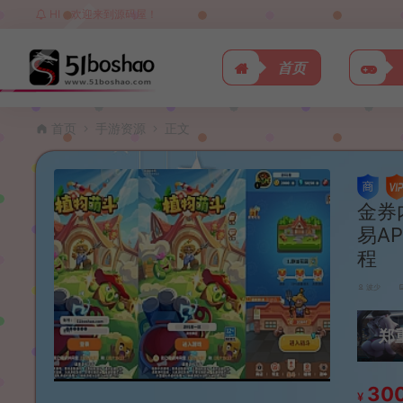
HI，欢迎来到源码屋！
首页
首页
手游资源
正文
金券
易A
程
波少
郑
30
¥