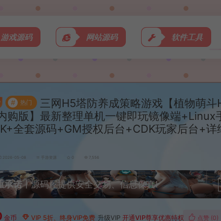
游戏源码
网站源码
软件工具
三网H5塔防养成策略游戏【植物萌斗
#
热门
内购版】最新整理单机一键即玩镜像端+Linux
PK+全套源码+GM授权后台+CDK玩家后台+
2026-05-08
手游资源
0
7,556
重承诺
丨源码屋提供安全交易、信息保真!
0
金币
VIP 5折、终身VIP免费
升级VIP
开通VIP尊享优惠特权
点赞 (
0
)