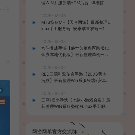
理WIN系服务端+GM后台+详细搭建
教程
2026-08-06
MT3换皮MH【天穹西游】最新整理L
inux手工服务端+安卓苹果双端+GM
后台+详细搭建教程+全套源码+视频
教程
2026-08-05
宫斗养成手游【盛世芳華多区跨服代
金券本地优化版】最新整理单机一键
即玩端+Linux手工服务端+CDK授权
后台+安卓+详细搭建教程
2026-08-04
RED三端引擎传奇手游【2003我本
沉默】最新整理Win系服务端+安卓苹
果PC三端+详细搭建教程
2026-08-04
三网H5小游戏【七款小游戏合集】最
新整理WIN系服务端+Linux手工服务
端+详细搭建教程
网游网单官方交流群