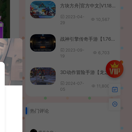
方块方舟|官方中文|V1.181-未来都市|安装即撸|
2023-04-
10,567
29
战神引擎传奇手游【1.76江山复古王者终极金币版白猪3】最新整理Win系复古服务端+安卓苹果双端+GM授权物品后台+详细搭建教程
2023-09-
6,703
19
3D动作冒险手游【龙之谷之飓风龙仿官版】最新整理单机一键即玩镜像端+Linux手工服务端+安卓苹果双端+多区+GM后台+详细搭建教程
2024-07-
11,800
05
热门评论