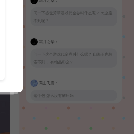
霜月之华：
问一下盛世芳華游戏代金券叫什么呢？ 怎么搜
不到呢？
霜月之华：
问一下这个游戏代金券叫什么呢？ 山海玉也搜
索不到， 有物品ID么？
蜀山飞雪：
这个包 怎么没有解压码
波少：
山海玉