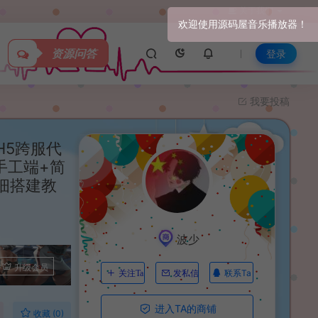
关于我们
资源问答
登录
我要投稿
H5跨服代
手工端+简
详细搭建教
波少
升级会员
联系Ta
关注Ta
发私信
进入TA的商铺
收藏 (0)