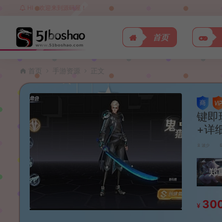
HI，欢迎来到源码屋！
首页
首页
手游资源
正文
键即
+详
波少
郑
30
¥