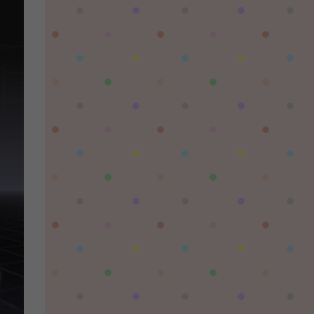
陌✨离殇：
问一下这个游戏代金券叫什么呢？GM后台搜不
到啊