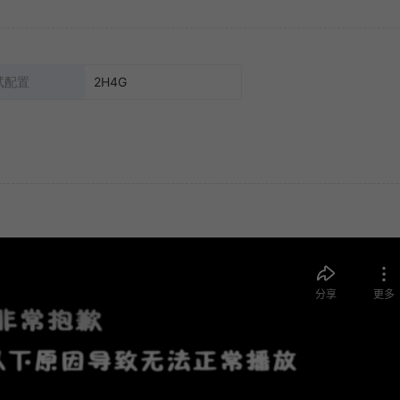
试配置
2H4G