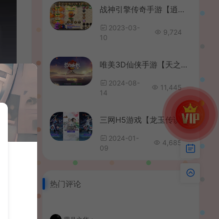
战神引擎传奇手游【逍遥火龙】最新整理WIN系特色服务端+安卓苹果双端+GM后台+详细搭建教程
2023-03-
9,724
10
唯美3D仙侠手游【天之禁-契约战歌多区跨服Linux系统修复版】最新整理单机一键即玩镜像端+Linux手工服务端+运维管理后台+若依管理后台+GM账号授权后台+安卓+详细搭建教程
2024-08-
11,445
14
三网H5游戏【龙玉传说H5】最新整理Linux手工服务端+GM后台+CKD后台+详细搭建教程
2024-01-
4,685
09
热门评论