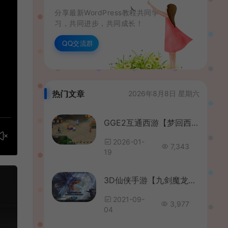
分享最新WordPress教程共同学
习，共同进步，共同成长！
QQ交流群
热门文章
2026年8月8日 星期六
GGE2互通西游【梦回西游赛季服】最新整理Win系服务端+安卓PC双端互通+GM工具+全套源码+详细搭建教程+通用视频教程
2026-01-
7,343
19
3D仙侠手游【九剑魔龙传】2021整理Linux手工服务端+运营后台+GM授权后台+视频教程
2021-09-
3,977
04