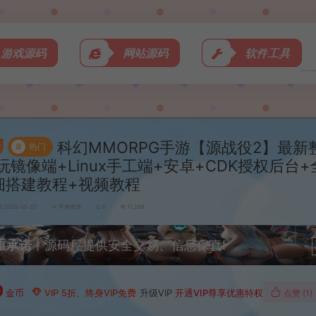
游戏源码
网站源码
软件工具
科幻MMORPG手游【源战役2】最新
#
热门
玩镜像端+Linux手工端+安卓+CDK授权后台
细搭建教程+视频教程
2026-05-07
手游资源
0
11,286
重承诺
丨源码屋提供安全交易、信息保真!
0
金币
VIP 5折、终身VIP免费
升级VIP
开通VIP尊享优惠特权
点赞 (
1
)