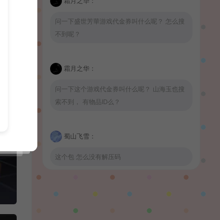
霜月之华：
问一下盛世芳華游戏代金券叫什么呢？ 怎么搜
不到呢？
霜月之华：
问一下这个游戏代金券叫什么呢？ 山海玉也搜
索不到， 有物品ID么？
蜀山飞雪：
这个包 怎么没有解压码
波少：
山海玉