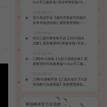
inux手工服务端+安卓苹果双端+GM
后台+详细搭建教程+全套源码+视频
教程
2026-08-05
宫斗养成手游【盛世芳華多区跨服代
金券本地优化版】最新整理单机一键
即玩端+Linux手工服务端+CDK授权
后台+安卓+详细搭建教程
2026-08-04
RED三端引擎传奇手游【2003我本
沉默】最新整理Win系服务端+安卓苹
果PC三端+详细搭建教程
2026-08-04
三网H5小游戏【七款小游戏合集】最
新整理WIN系服务端+Linux手工服务
端+详细搭建教程
2026-08-02
三网H5策略手游【三国兵临天下代金
券内购七合修复版】最新整理单机一
键即玩镜像端+Linux手工服务端+管
理后台+GM授权后台+简易安卓客户
端+详细搭建教程+视频教程
网游网单官方交流群