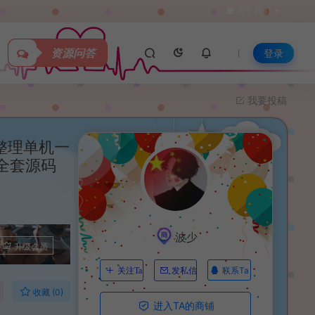
关于我们
资源问答
登录
我要投稿
整理单机一
+全套源码
波少
升级会员
联系Ta
关注Ta
发私信
收藏 (0)
进入TA的商铺