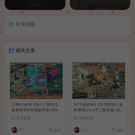
常见问题
相关文章
三网H5游戏【萌斗三国H5】
MT3换皮MH【天穹西游】最
最新整理WIN系服务端+GM
新整理Linux手工服务端+安
后台+详细搭建教程
卓苹果双端+GM后台+详细搭
手游资源
手游资源
建教程+全套源码+视频教程
波少
波少
300
300