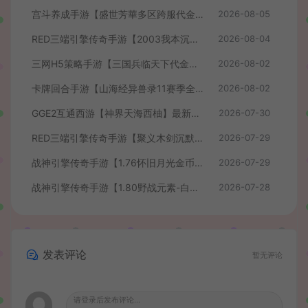
宫斗养成手游【盛世芳華多区跨服代金券本地优化版】最新整理单机一键即玩端+Linux手工服务端+CDK授权后台+安卓+详细搭建教程
2026-08-05
RED三端引擎传奇手游【2003我本沉默】最新整理Win系服务端+安卓苹果PC三端+详细搭建教程
2026-08-04
三网H5策略手游【三国兵临天下代金券内购七合修复版】最新整理单机一键即玩镜像端+Linux手工服务端+管理后台+GM授权后台+简易安卓客户端+详细搭建教程+视频教程
2026-08-02
卡牌回合手游【山海经异兽录11赛季全人物代金券内购版】最新整理WIN系服务端+授权GM后台+管理后台+热更修改工具+安卓+详细搭建教程
2026-08-02
GGE2互通西游【神界天海西柚】最新整理Win系服务端+安卓苹果PC三端+内置GM工具+全套源码+详细搭建教程+视频教程
2026-07-30
RED三端引擎传奇手游【聚义木剑沉默高仿嘟嘟沉默】最新整理Win系服务端+安卓苹果PC三端+详细搭建教程
2026-07-29
战神引擎传奇手游【1.76怀旧月光金币版】最新整理Win系复古服务端+安卓苹果双端+GM授权物品后台+详细搭建教程
2026-07-29
战神引擎传奇手游【1.80野战元素-白猪7.2免授权】最新整理Win系特色服务端+安卓+GM授权物品后台+详细搭建教程
2026-07-28
发表评论
暂无评论