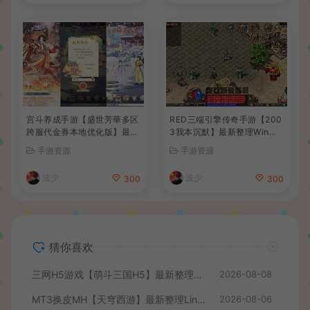
宫斗养成手游【盛世芳華多区
RED三端引擎传奇手游【200
跨服代金券本地优化版】最新
3我本沉默】最新整理Win系
整理单机一键即玩端+Linux
服务端+安卓苹果PC三端+详
手游资源
手游资源
手工服务端+CDK授权后台
细搭建教程
+安卓+详细搭建教程
波少
波少
300
300
猜你喜欢
三网H5游戏【萌斗三国H5】最新整理WIN系服务端+GM后台+详细搭建教程
2026-08-08
MT3换皮MH【天穹西游】最新整理Linux手工服务端+安卓苹果双端+GM后台+详细搭建教程+全套源码+视频教程
2026-08-06