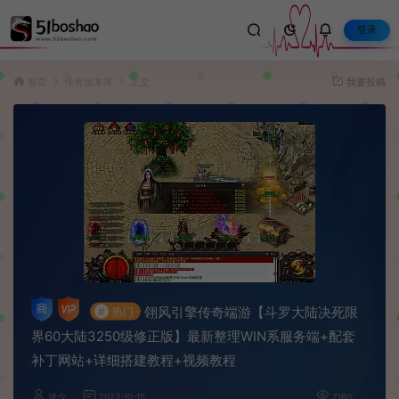
登录
首页
传奇版本库
正文
我要投稿
翎风引擎传奇端游【斗罗大陆决死限
#
热门
界60大陆3250级修正版】最新整理WIN系服务端+配套
补丁网站+详细搭建教程+视频教程
波少
2023-10-15
7,180