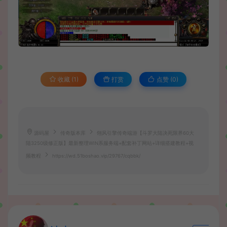
收藏 (1)
打赏
点赞 (
0
)
源码屋
传奇版本库
翎风引擎传奇端游【斗罗大陆决死限界60大
陆3250级修正版】最新整理WIN系服务端+配套补丁网站+详细搭建教程+视
频教程
https://wd.51boshao.vip/29767/cqbbk/