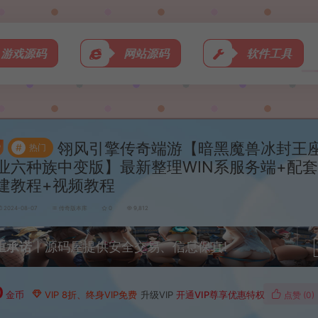
游戏源码
网站源码
软件工具
翎风引擎传奇端游【暗黑魔兽冰封王
#
热门
业六种族中变版】最新整理WIN系服务端+配套
建教程+视频教程
2024-08-07
传奇版本库
0
9,812
重承诺
丨源码屋提供安全交易、信息保真!
0
金币
VIP 8折、终身VIP免费
升级VIP
开通VIP尊享优惠特权
点赞 (
0
)