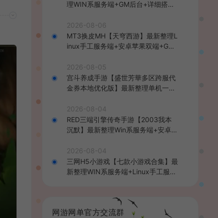
理WIN系服务端+GM后台+详细搭建
教程
2026-08-06
MT3换皮MH【天穹西游】最新整理L
inux手工服务端+安卓苹果双端+GM
后台+详细搭建教程+全套源码+视频
教程
2026-08-05
宫斗养成手游【盛世芳華多区跨服代
金券本地优化版】最新整理单机一键
即玩端+Linux手工服务端+CDK授权
后台+安卓+详细搭建教程
2026-08-04
RED三端引擎传奇手游【2003我本
沉默】最新整理Win系服务端+安卓苹
果PC三端+详细搭建教程
2026-08-04
三网H5小游戏【七款小游戏合集】最
新整理WIN系服务端+Linux手工服务
端+详细搭建教程
网游网单官方交流群