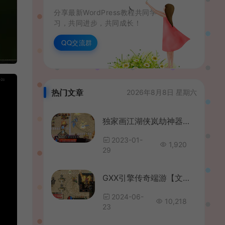
分享最新WordPress教程共同学
习，共同进步，共同成长！
QQ交流群
热门文章
2026年8月8日 星期六
独家画江湖侠岚劫神器超变单职业传奇带假人版本【Gom引擎】
2023-01-
1,920
29
GXX引擎传奇端游【文龙探秘HD高清版】最新整理WIN系服务端+配套补丁+详细搭建教程
2024-06-
10,218
23