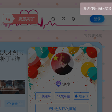
关于我们
资源问答
登录
我要投稿
座天才剑雨
补丁+详
波少
升级会员
联系Ta
关注Ta
发私信
收藏 (0)
进入TA的商铺