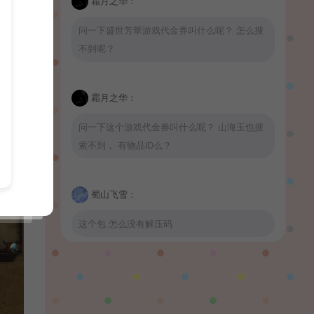
霜月之华：
问一下盛世芳華游戏代金券叫什么呢？ 怎么搜
不到呢？
霜月之华：
问一下这个游戏代金券叫什么呢？ 山海玉也搜
索不到， 有物品ID么？
蜀山飞雪：
这个包 怎么没有解压码
波少：
山海玉