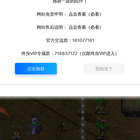
感谢一路的陪伴！
网站免责申明：
点击查看（必看）
网站售后说明：
点击查看（必看）
官方交流群：161077161
终身VIP专属群：718837172（仅限终身VIP进入）
点击加群
我知道了