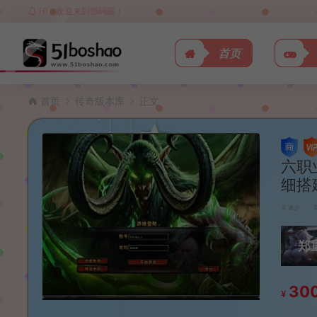
HI，欢迎来到源码屋！
首页
首页
传奇版本库
正文
六职
细搭
波少
郑
30
¥