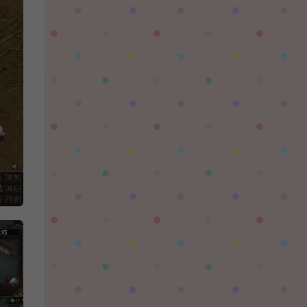
陌✨离殇：
问一下这个游戏代金券叫什么呢？GM后台搜不
到啊