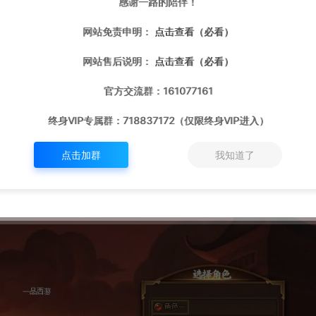
感谢一路的陪伴！
网站免责申明：
点击查看（必看）
网站售后说明：
点击查看（必看）
官方交流群：161077161
终身VIP专属群：718837172（仅限终身VIP进入）
点击加群
我知道了