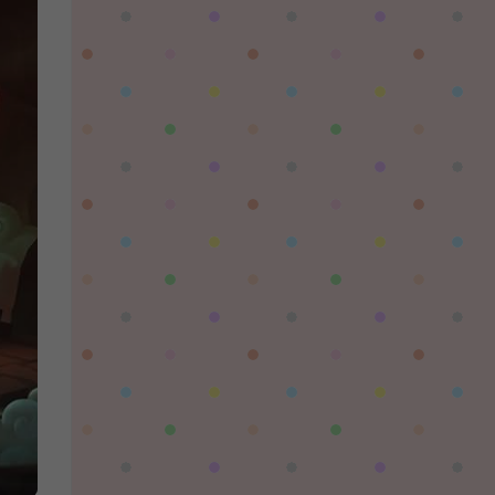
陌✨离殇：
问一下这个游戏代金券叫什么呢？GM后台搜不
到啊