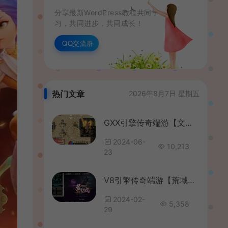
分享最新WordPress教程共同学
习，共同进步，共同成长！
QQ交流群
热门文章
2026年8月7日 星期五
GXX引擎传奇端游【文龙探秘HD高清版】最新整理WIN系服务端+配套补丁+详细搭建教程
2024-06-
10,213
23
V8引擎传奇端游【荒域专属单职业九大陆】最新整理WIN系服务端+配套补丁网站+详细搭建教程+视频教程
2024-02-
5,358
29