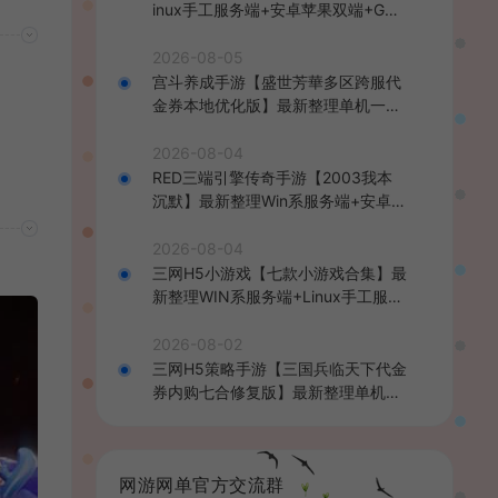
inux手工服务端+安卓苹果双端+GM
后台+详细搭建教程+全套源码+视频
教程
2026-08-05
宫斗养成手游【盛世芳華多区跨服代
金券本地优化版】最新整理单机一键
即玩端+Linux手工服务端+CDK授权
后台+安卓+详细搭建教程
2026-08-04
RED三端引擎传奇手游【2003我本
沉默】最新整理Win系服务端+安卓苹
果PC三端+详细搭建教程
2026-08-04
三网H5小游戏【七款小游戏合集】最
新整理WIN系服务端+Linux手工服务
端+详细搭建教程
2026-08-02
三网H5策略手游【三国兵临天下代金
券内购七合修复版】最新整理单机一
键即玩镜像端+Linux手工服务端+管
理后台+GM授权后台+简易安卓客户
端+详细搭建教程+视频教程
网游网单官方交流群