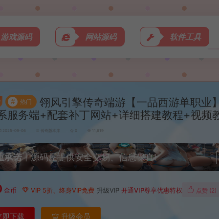
游戏源码
网站源码
软件工具
翎风引擎传奇端游【一品西游单职业
#
热门
N系服务端+配套补丁网站+详细搭建教程+视频
2025-09-06
传奇版本库
0
11,619
重承诺
丨源码屋提供安全交易、信息保真!
0
金币
VIP 5折、终身VIP免费
升级VIP
开通VIP尊享优惠特权
点赞 (
2
)
立即下载
升级会员