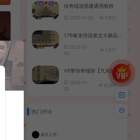
传奇端游搭建通用教程
2022-11-28
1,957
1.76秦龙传说复古大极品三职业传奇带假人版本【Gom引擎】
2023-01-
1,917
30
V8擎传奇端游【九剑封天单职业】最新整理WIN系服务端+配套补丁网站+详细搭建教程+视频教程+攻略
2023-11-
9,280
23
热门评论
霜月之华：