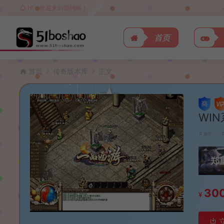
HI，欢迎来到源码屋！
首页
首页
传奇版本库
正文
WI
波少
郑
30
¥