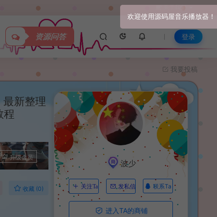
关于我们
资源问答
登录
我要投稿
】最新整理
教程
升级会员
波少
联系Ta
关注Ta
发私信
收藏 (0)
进入TA的商铺