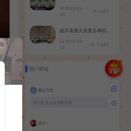
2023-01-
1,857
30
战天攻速火龙复古单职业传奇带假人版本【Gom引擎】
2023-05-
11,658
02
热门评论
蜀山飞雪：
这个包 怎么没有解压码
波少：