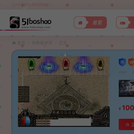
HI，欢迎来到源码屋！
首页
首页
传奇版本库
正文
波少
郑
10
¥