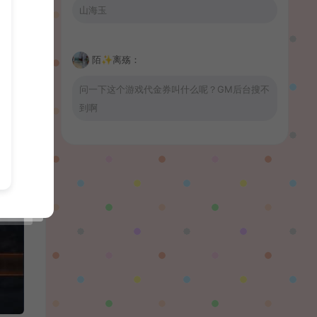
山海玉
陌✨离殇：
问一下这个游戏代金券叫什么呢？GM后台搜不
到啊
wrnnr1314：
66666666666666
習慣性♠思念：
有没BUG