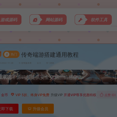
游戏源码
网站源码
软件工具
传奇端游搭建通用教程
#
热门
2022-11-28
传奇版本库
0
1,956
重承诺
丨源码屋提供安全交易、信息保真!
0
金币
VIP 5折、终身VIP免费
升级VIP
开通VIP尊享优惠特权
点赞 (
0
)
立即下载
升级会员