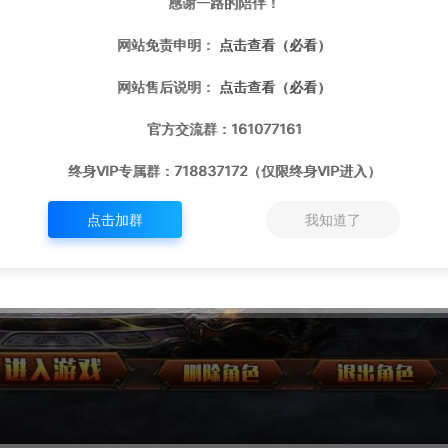
感谢一路的陪伴！
网站免责申明：
点击查看（必看）
网站售后说明：
点击查看（必看）
官方交流群：161077161
终身VIP专属群：718837172（仅限终身VIP进入）
点击加群
我知道了