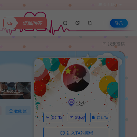
关于我们
资源问答
登录
我要投稿
升级会员
波少
收藏 (0)
联系Ta
关注Ta
发私信
进入TA的商铺