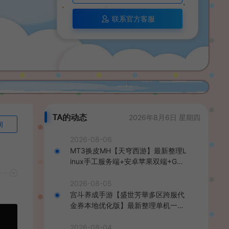
联系官方客服
TA的动态
2026年8月6日 星期四
询
2026-08-06
MT3换皮MH【天穹西游】最新整理L
inux手工服务端+安卓苹果双端+GM
后台+详细搭建教程+全套源码+视频
教程
2026-08-05
宫斗养成手游【盛世芳華多区跨服代
金券本地优化版】最新整理单机一键
即玩端+Linux手工服务端+CDK授权
后台+安卓+详细搭建教程
2026-08-04