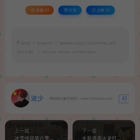
收藏 (1)
打赏
点赞 (
1
)
源码屋
传奇版本库
独家御风火龙复古三职业传奇带假人版本
【Gom引擎】
https://wd.51boshao.vip/17496/cqbbk/
波少
网站默认解压密码：www.51boshao.com
生成海
上一篇：
下一篇：
冰雪传说第八季三职业传奇带假人服务端【Gom引擎】
全新逍遥火龙打金三职业传奇带假人版本【Gom引擎】