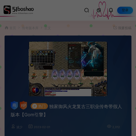
登录
首页
传奇版本库
正文
我要投稿
独家御风火龙复古三职业传奇带假人
#
热门
版本【Gom引擎】
波少
2023-02-01
2,012