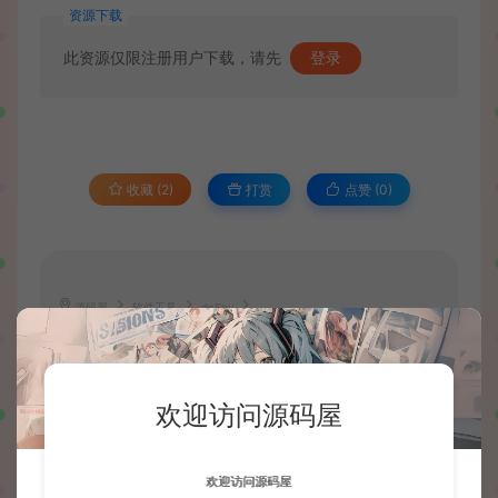
资源下载
此资源仅限注册用户下载，请先
登录
收藏 (2)
打赏
点赞 (
0
)
源码屋
软件工具
dnSpy
https://wd.51boshao.vip/8358/rjgj/
欢迎访问源码屋
欢迎访问源码屋
波少
网站默认解压密码：www.51boshao.com
生成海