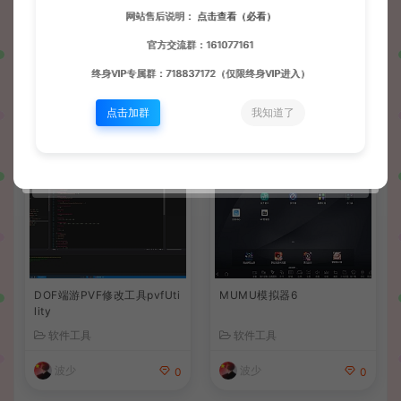
网站售后说明：
点击查看（必看）
官方交流群：161077161
常见问题
终身VIP专属群：718837172（仅限终身VIP进入）
点击加群
我知道了
相关文章
DOF端游PVF修改工具pvfUti
MUMU模拟器6
lity
软件工具
软件工具
波少
波少
0
0