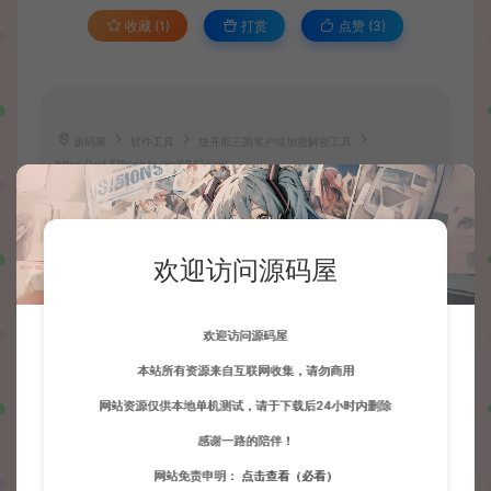
收藏 (1)
打赏
点赞 (
3
)
源码屋
软件工具
放开那三国客户端加密解密工具
https://wd.51boshao.vip/6643/rjgj/
欢迎访问源码屋
波少
网站默认解压密码：www.51boshao.com
生成海
欢迎访问源码屋
本站所有资源来自互联网收集，请勿商用
网站资源仅供本地单机测试，请于下载后24小时内删除
上一篇：
下一篇：
感谢一路的陪伴！
放开那三国本地注册验证工具+视频教程
APKDB-v2.1.3.20181105
网站免责申明：
点击查看（必看）