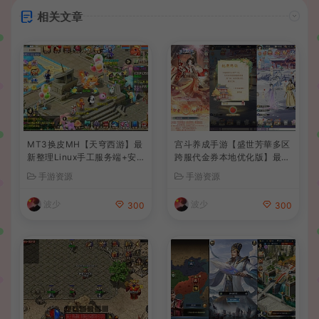
相关文章
MT3换皮MH【天穹西游】最
宫斗养成手游【盛世芳華多区
新整理Linux手工服务端+安
跨服代金券本地优化版】最新
卓苹果双端+GM后台+详细搭
整理单机一键即玩端+Linux
手游资源
手游资源
建教程+全套源码+视频教程
手工服务端+CDK授权后台
+安卓+详细搭建教程
波少
波少
300
300