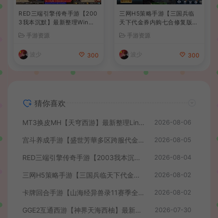
RED三端引擎传奇手游【200
三网H5策略手游【三国兵临
3我本沉默】最新整理Win系
天下代金券内购七合修复版】
服务端+安卓苹果PC三端+详
最新整理单机一键即玩镜像端
手游资源
手游资源
细搭建教程
+Linux手工服务端+管理后台
+GM授权后台+简易安卓客户
波少
波少
300
300
端+详细搭建教程+视频教程
猜你喜欢
MT3换皮MH【天穹西游】最新整理Linux手工服务端+安卓苹果双端+GM后台+详细搭建教程+全套源码+视频教程
2026-08-06
宫斗养成手游【盛世芳華多区跨服代金券本地优化版】最新整理单机一键即玩端+Linux手工服务端+CDK授权后台+安卓+详细搭建教程
2026-08-05
RED三端引擎传奇手游【2003我本沉默】最新整理Win系服务端+安卓苹果PC三端+详细搭建教程
2026-08-04
三网H5策略手游【三国兵临天下代金券内购七合修复版】最新整理单机一键即玩镜像端+Linux手工服务端+管理后台+GM授权后台+简易安卓客户端+详细搭建教程+视频教程
2026-08-02
卡牌回合手游【山海经异兽录11赛季全人物代金券内购版】最新整理WIN系服务端+授权GM后台+管理后台+热更修改工具+安卓+详细搭建教程
2026-08-02
GGE2互通西游【神界天海西柚】最新整理Win系服务端+安卓苹果PC三端+内置GM工具+全套源码+详细搭建教程+视频教程
2026-07-30