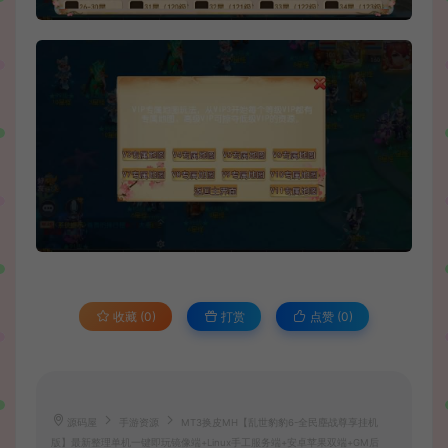
收藏 (0)
打赏
点赞 (
0
)
源码屋
手游资源
MT3换皮MH【乱世豹豹6-全民塵战尊享挂机
版】最新整理单机一键即玩镜像端+Linux手工服务端+安卓苹果双端+GM后