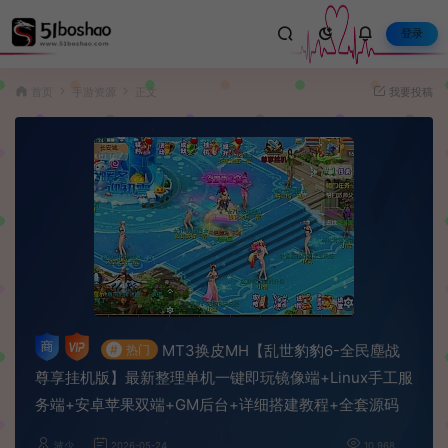
登录
首页
手游资源
正文
我要投稿
MT3换皮MH【乱世豹豹6-全民塵战
#
热门
尊享挂机版】最新整理单机一键即玩镜像端+Linux手工服
务端+安卓苹果双端+GM后台+详细搭建教程+全套源码
波少
2026-05-24
10,968