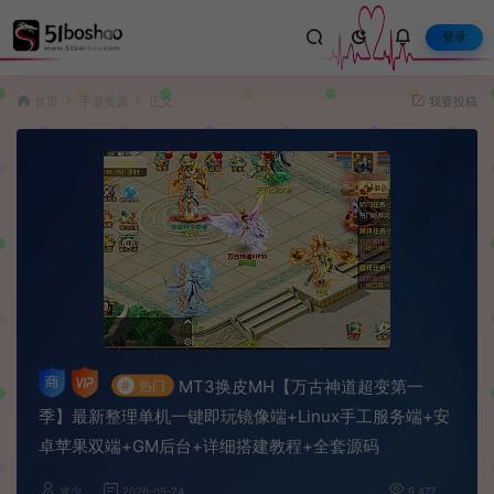
登录
首页
手游资源
正文
我要投稿
MT3换皮MH【万古神道超变第一
#
热门
季】最新整理单机一键即玩镜像端+Linux手工服务端+安
卓苹果双端+GM后台+详细搭建教程+全套源码
波少
2026-05-24
9,477