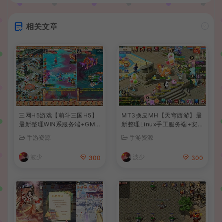
相关文章
三网H5游戏【萌斗三国H5】
MT3换皮MH【天穹西游】最
最新整理WIN系服务端+GM
新整理Linux手工服务端+安
后台+详细搭建教程
卓苹果双端+GM后台+详细搭
手游资源
手游资源
建教程+全套源码+视频教程
波少
波少
300
300