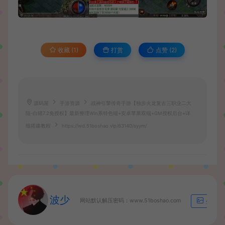
收藏 (1)
打赏
点赞 (
2
)
源码屋
手游资源
战神引擎传奇手游【独步火龙复古三职业二大
陆-白猪7.2免授权】最新整理Win系特色端+安卓苹果双端+GM授权后台+详
细搭建教程
https://wd.51boshao.vip/63140/syym/
波少
网站默认解压密码：www.51boshao.com
生成海