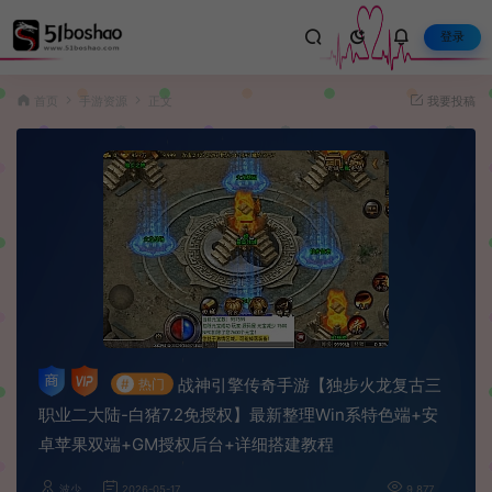
登录
首页
手游资源
正文
我要投稿
战神引擎传奇手游【独步火龙复古三
#
热门
职业二大陆-白猪7.2免授权】最新整理Win系特色端+安
卓苹果双端+GM授权后台+详细搭建教程
波少
2026-05-17
9,877