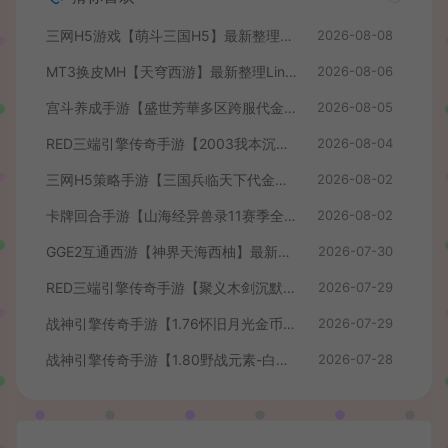
三网H5游戏【萌斗三国H5】最新整理WIN系服务端+GM后台+详细搭建教程
2026-08-08
MT3换皮MH【天穹西游】最新整理Linux手工服务端+安卓苹果双端+GM后台+详细搭建教程+全套源码+视频教程
2026-08-06
宫斗养成手游【盛世芳華多区跨服代金券本地优化版】最新整理单机一键即玩端+Linux手工服务端+CDK授权后台+安卓+详细搭建教程
2026-08-05
RED三端引擎传奇手游【2003我本沉默】最新整理Win系服务端+安卓苹果PC三端+详细搭建教程
2026-08-04
三网H5策略手游【三国兵临天下代金券内购七合修复版】最新整理单机一键即玩镜像端+Linux手工服务端+管理后台+GM授权后台+简易安卓客户端+详细搭建教程+视频教程
2026-08-02
卡牌回合手游【山海经异兽录11赛季全人物代金券内购版】最新整理WIN系服务端+授权GM后台+管理后台+热更修改工具+安卓+详细搭建教程
2026-08-02
GGE2互通西游【神界天海西柚】最新整理Win系服务端+安卓苹果PC三端+内置GM工具+全套源码+详细搭建教程+视频教程
2026-07-30
RED三端引擎传奇手游【聚义木剑沉默高仿嘟嘟沉默】最新整理Win系服务端+安卓苹果PC三端+详细搭建教程
2026-07-29
战神引擎传奇手游【1.76怀旧月光金币版】最新整理Win系复古服务端+安卓苹果双端+GM授权物品后台+详细搭建教程
2026-07-29
战神引擎传奇手游【1.80野战元素-白猪7.2免授权】最新整理Win系特色服务端+安卓+GM授权物品后台+详细搭建教程
2026-07-28