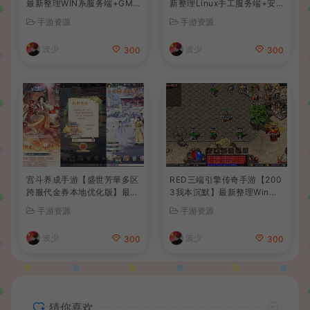
最新整理WIN系服务端+GM
新整理Linux手工服务端+安
后台+详细搭建教程
卓苹果双端+GM后台+详细搭
手游资源
手游资源
建教程+全套源码+视频教程
波少
波少
300
300
宫斗养成手游【盛世芳華多区
RED三端引擎传奇手游【200
跨服代金券本地优化版】最新
3我本沉默】最新整理Win系
整理单机一键即玩端+Linux
服务端+安卓苹果PC三端+详
手游资源
手游资源
手工服务端+CDK授权后台
细搭建教程
+安卓+详细搭建教程
波少
波少
300
300
猜你喜欢