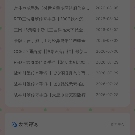
宫斗养成手游【盛世芳華多区跨服代金券本地优化版】最新整理单机一键即玩端+Linux手工服务端+CDK授权后台+安卓+详细搭建教程
2026-08-05
RED三端引擎传奇手游【2003我本沉默】最新整理Win系服务端+安卓苹果PC三端+详细搭建教程
2026-08-04
三网H5策略手游【三国兵临天下代金券内购七合修复版】最新整理单机一键即玩镜像端+Linux手工服务端+管理后台+GM授权后台+简易安卓客户端+详细搭建教程+视频教程
2026-08-02
卡牌回合手游【山海经异兽录11赛季全人物代金券内购版】最新整理WIN系服务端+授权GM后台+管理后台+热更修改工具+安卓+详细搭建教程
2026-08-02
GGE2互通西游【神界天海西柚】最新整理Win系服务端+安卓苹果PC三端+内置GM工具+全套源码+详细搭建教程+视频教程
2026-07-30
RED三端引擎传奇手游【聚义木剑沉默高仿嘟嘟沉默】最新整理Win系服务端+安卓苹果PC三端+详细搭建教程
2026-07-29
战神引擎传奇手游【1.76怀旧月光金币版】最新整理Win系复古服务端+安卓苹果双端+GM授权物品后台+详细搭建教程
2026-07-29
战神引擎传奇手游【1.80野战元素-白猪7.2免授权】最新整理Win系特色服务端+安卓+GM授权物品后台+详细搭建教程
2026-07-28
战神引擎传奇手游【大唐冰雪完整版裤衩7.0免授权】最新整理Win系特色服务端+GM授权后台+安卓苹果双端+详细搭建教程
2026-07-28
发表评论
暂无评论