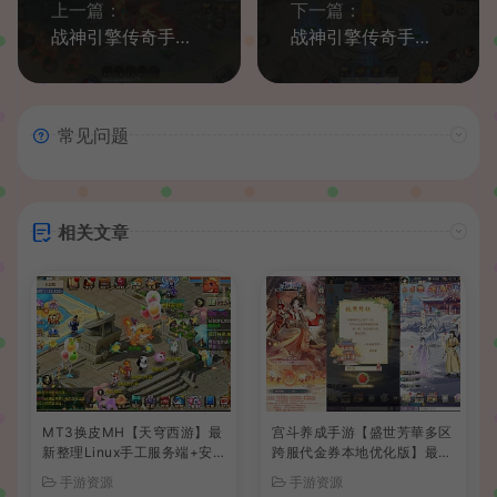
上一篇：
下一篇：
战神引擎传奇手游【寻梦录单职业八大陆-白猪G2.5免授权】最新整理Win系特色端+安卓苹果双端+GM授权物品后台+详细搭建教程
战神引擎传奇手游【独步火龙复古三职业二大陆-白猪7.2免授权】最新整理Win系特色端+安卓苹果双端+GM授权后台+详细搭建教程
常见问题
相关文章
MT3换皮MH【天穹西游】最
宫斗养成手游【盛世芳華多区
新整理Linux手工服务端+安
跨服代金券本地优化版】最新
卓苹果双端+GM后台+详细搭
整理单机一键即玩端+Linux
手游资源
手游资源
建教程+全套源码+视频教程
手工服务端+CDK授权后台