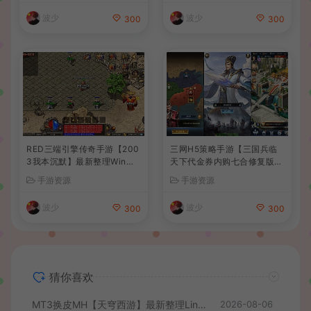
+安卓+详细搭建教程
波少
波少
300
300
RED三端引擎传奇手游【200
三网H5策略手游【三国兵临
3我本沉默】最新整理Win系
天下代金券内购七合修复版】
服务端+安卓苹果PC三端+详
最新整理单机一键即玩镜像端
手游资源
手游资源
细搭建教程
+Linux手工服务端+管理后台
+GM授权后台+简易安卓客户
波少
波少
300
300
端+详细搭建教程+视频教程
猜你喜欢
MT3换皮MH【天穹西游】最新整理Linux手工服务端+安卓苹果双端+GM后台+详细搭建教程+全套源码+视频教程
2026-08-06