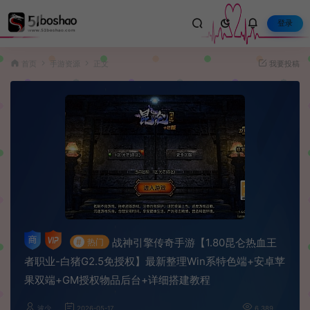
登录
首页
手游资源
正文
我要投稿
战神引擎传奇手游【1.80昆仑热血王
#
热门
者职业-白猪G2.5免授权】最新整理Win系特色端+安卓苹
果双端+GM授权物品后台+详细搭建教程
波少
2026-05-17
6,389