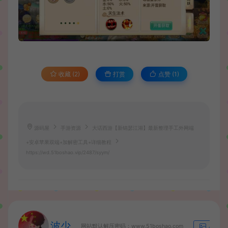
收藏 (2)
打赏
点赞 (
1
)
源码屋
手游资源
大话西游【新锦瑟江湖】最新整理手工外网端
+安卓苹果双端+加解密工具+详细教程
https://wd.51boshao.vip/2487/syym/
波少
网站默认解压密码：www.51boshao.com
生成海