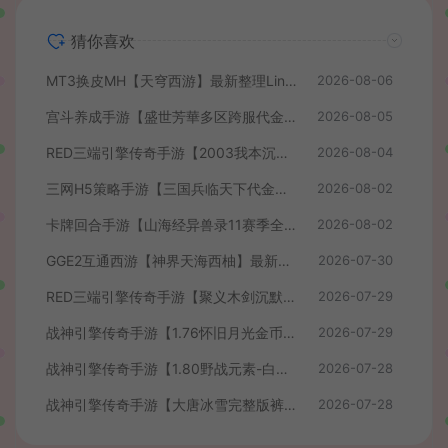
猜你喜欢
MT3换皮MH【天穹西游】最新整理Linux手工服务端+安卓苹果双端+GM后台+详细搭建教程+全套源码+视频教程
2026-08-06
宫斗养成手游【盛世芳華多区跨服代金券本地优化版】最新整理单机一键即玩端+Linux手工服务端+CDK授权后台+安卓+详细搭建教程
2026-08-05
RED三端引擎传奇手游【2003我本沉默】最新整理Win系服务端+安卓苹果PC三端+详细搭建教程
2026-08-04
三网H5策略手游【三国兵临天下代金券内购七合修复版】最新整理单机一键即玩镜像端+Linux手工服务端+管理后台+GM授权后台+简易安卓客户端+详细搭建教程+视频教程
2026-08-02
卡牌回合手游【山海经异兽录11赛季全人物代金券内购版】最新整理WIN系服务端+授权GM后台+管理后台+热更修改工具+安卓+详细搭建教程
2026-08-02
GGE2互通西游【神界天海西柚】最新整理Win系服务端+安卓苹果PC三端+内置GM工具+全套源码+详细搭建教程+视频教程
2026-07-30
RED三端引擎传奇手游【聚义木剑沉默高仿嘟嘟沉默】最新整理Win系服务端+安卓苹果PC三端+详细搭建教程
2026-07-29
战神引擎传奇手游【1.76怀旧月光金币版】最新整理Win系复古服务端+安卓苹果双端+GM授权物品后台+详细搭建教程
2026-07-29
战神引擎传奇手游【1.80野战元素-白猪7.2免授权】最新整理Win系特色服务端+安卓+GM授权物品后台+详细搭建教程
2026-07-28
战神引擎传奇手游【大唐冰雪完整版裤衩7.0免授权】最新整理Win系特色服务端+GM授权后台+安卓苹果双端+详细搭建教程
2026-07-28