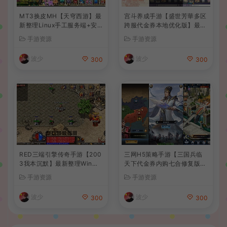
MT3换皮MH【天穹西游】最
宫斗养成手游【盛世芳華多区
新整理Linux手工服务端+安
跨服代金券本地优化版】最新
卓苹果双端+GM后台+详细搭
整理单机一键即玩端+Linux
手游资源
手游资源
建教程+全套源码+视频教程
手工服务端+CDK授权后台
+安卓+详细搭建教程
波少
波少
300
300
RED三端引擎传奇手游【200
三网H5策略手游【三国兵临
3我本沉默】最新整理Win系
天下代金券内购七合修复版】
服务端+安卓苹果PC三端+详
最新整理单机一键即玩镜像端
手游资源
手游资源
细搭建教程
+Linux手工服务端+管理后台
+GM授权后台+简易安卓客户
波少
波少
300
300
端+详细搭建教程+视频教程