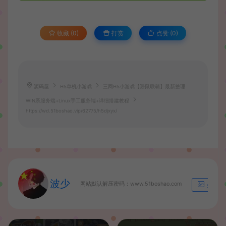
收藏 (0)
打赏
点赞 (
0
)
源码屋
H5单机小游戏
三网H5小游戏【鼹鼠联萌】最新整理
WIN系服务端+Linux手工服务端+详细搭建教程
https://wd.51boshao.vip/62775/h5djxyx/
波少
网站默认解压密码：www.51boshao.com
生成海