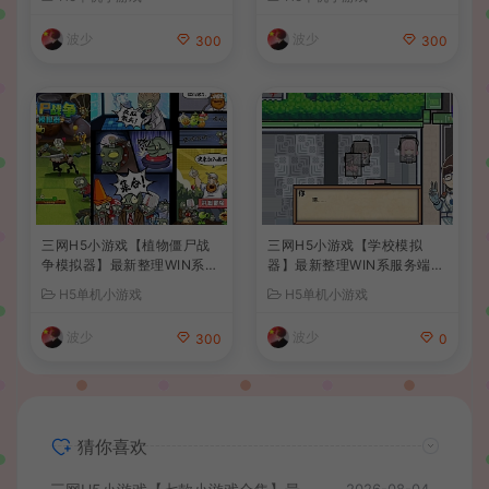
教程
教程
波少
波少
300
300
三网H5小游戏【植物僵尸战
三网H5小游戏【学校模拟
争模拟器】最新整理WIN系服
器】最新整理WIN系服务端+
务端+Linux手工服务端+详细
Linux手工服务端+详细搭建
H5单机小游戏
H5单机小游戏
搭建教程
教程
波少
波少
300
0
猜你喜欢
2026-08-04