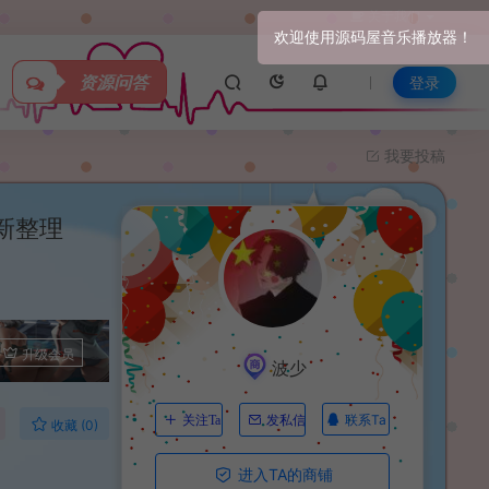
关于我们
资源问答
登录
我要投稿
新整理
升级会员
波少
联系Ta
关注Ta
发私信
收藏 (0)
进入TA的商铺