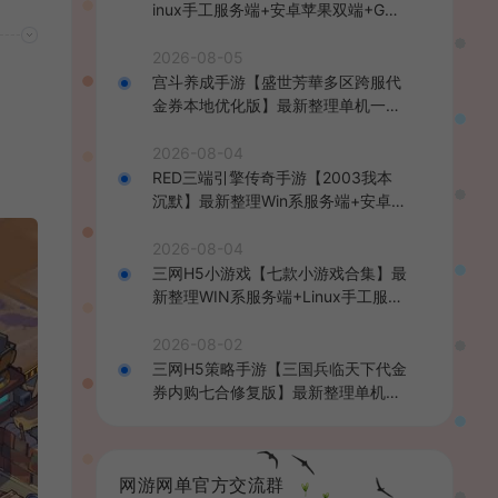
inux手工服务端+安卓苹果双端+GM
后台+详细搭建教程+全套源码+视频
教程
2026-08-05
宫斗养成手游【盛世芳華多区跨服代
金券本地优化版】最新整理单机一键
即玩端+Linux手工服务端+CDK授权
后台+安卓+详细搭建教程
2026-08-04
RED三端引擎传奇手游【2003我本
沉默】最新整理Win系服务端+安卓苹
果PC三端+详细搭建教程
2026-08-04
三网H5小游戏【七款小游戏合集】最
新整理WIN系服务端+Linux手工服务
端+详细搭建教程
2026-08-02
三网H5策略手游【三国兵临天下代金
券内购七合修复版】最新整理单机一
键即玩镜像端+Linux手工服务端+管
理后台+GM授权后台+简易安卓客户
端+详细搭建教程+视频教程
网游网单官方交流群