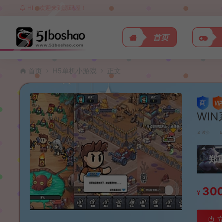
HI，欢迎来到源码屋！
首页
首页
H5单机小游戏
正文
WI
波少
郑
30
¥