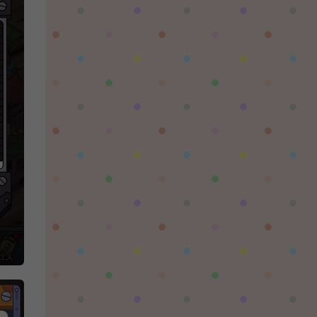
陌✨离殇：
问一下这个游戏代金券叫什么呢？GM后台搜不
到啊