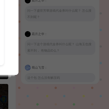
霜月之华：
问一下盛世芳華游戏代金券叫什么呢？ 怎么搜
不到呢？
霜月之华：
问一下这个游戏代金券叫什么呢？ 山海玉也搜
索不到， 有物品ID么？
蜀山飞雪：
这个包 怎么没有解压码
波少：
山海玉