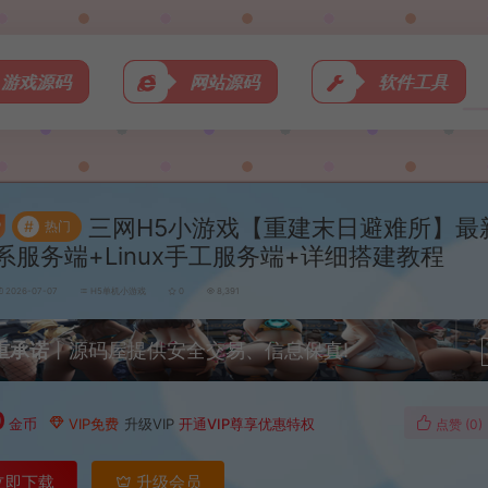
游戏源码
网站源码
软件工具
三网H5小游戏【重建末日避难所】最
#
热门
N系服务端+Linux手工服务端+详细搭建教程
2026-07-07
H5单机小游戏
0
8,391
重承诺
丨源码屋提供安全交易、信息保真!
0
金币
VIP免费
升级VIP
开通VIP尊享优惠特权
点赞 (
0
)
立即下载
升级会员