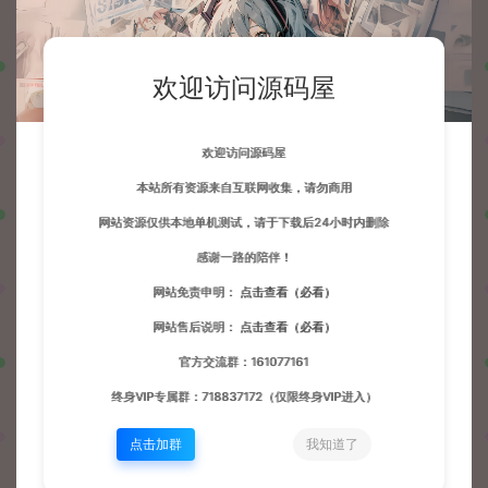
欢迎访问源码屋
收藏 (0)
打赏
点赞 (
0
)
欢迎访问源码屋
本站所有资源来自互联网收集，请勿商用
网站资源仅供本地单机测试，请于下载后24小时内删除
源码屋
H5单机小游戏
三网H5小游戏【动物夜市】最新整理
感谢一路的陪伴！
WIN系服务端+Linux手工服务端+详细搭建教程
https://wd.51boshao.vip/62769/h5djxyx/
网站免责申明：
点击查看（必看）
网站售后说明：
点击查看（必看）
官方交流群：161077161
终身VIP专属群：718837172（仅限终身VIP进入）
波少
点击加群
我知道了
网站默认解压密码：www.51boshao.com
生成海