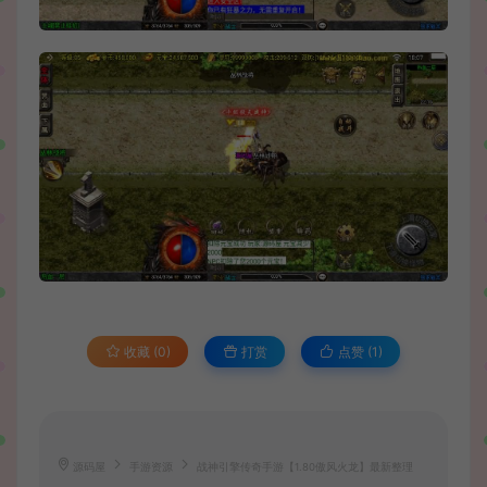
收藏 (0)
打赏
点赞 (
1
)
源码屋
手游资源
战神引擎传奇手游【1.80傲风火龙】最新整理