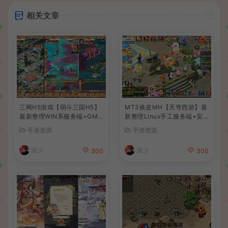
相关文章
三网H5游戏【萌斗三国H5】
MT3换皮MH【天穹西游】最
最新整理WIN系服务端+GM
新整理Linux手工服务端+安
后台+详细搭建教程
卓苹果双端+GM后台+详细搭
手游资源
手游资源
建教程+全套源码+视频教程
波少
波少
300
300