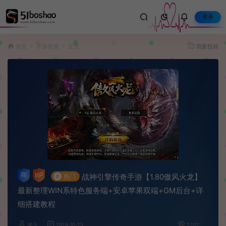
登录
首页
手游资源
正文
我要投稿
战神引擎传奇手游【1.80傲风火龙】
#
热门
最新整理WIN系特色服务端+安卓苹果双端+GM后台+详
细搭建教程
波少
2024-10-25
7,202