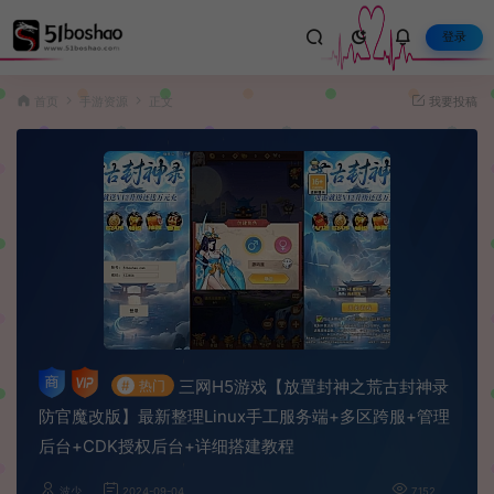
登录
首页
手游资源
正文
我要投稿
三网H5游戏【放置封神之荒古封神录
#
热门
防官魔改版】最新整理Linux手工服务端+多区跨服+管理
后台+CDK授权后台+详细搭建教程
波少
2024-09-04
7,152