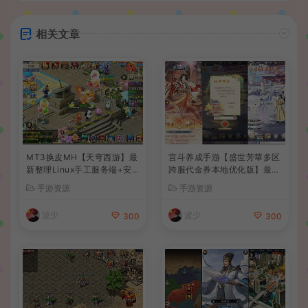
相关文章
MT3换皮MH【天穹西游】最
宫斗养成手游【盛世芳華多区
新整理Linux手工服务端+安
跨服代金券本地优化版】最新
卓苹果双端+GM后台+详细搭
整理单机一键即玩端+Linux
手游资源
手游资源
建教程+全套源码+视频教程
手工服务端+CDK授权后台
+安卓+详细搭建教程
波少
波少
300
300