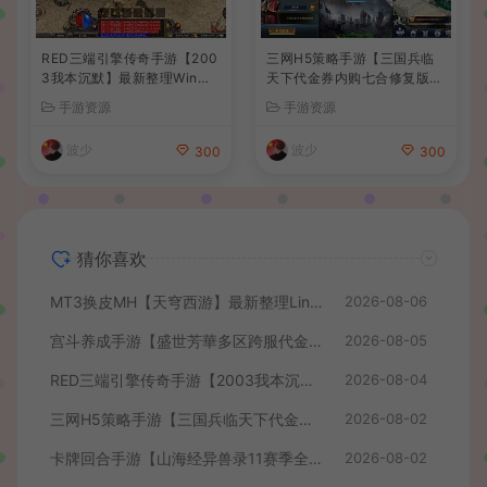
RED三端引擎传奇手游【200
三网H5策略手游【三国兵临
3我本沉默】最新整理Win系
天下代金券内购七合修复版】
服务端+安卓苹果PC三端+详
最新整理单机一键即玩镜像端
手游资源
手游资源
细搭建教程
+Linux手工服务端+管理后台
+GM授权后台+简易安卓客户
波少
波少
300
300
端+详细搭建教程+视频教程
猜你喜欢
MT3换皮MH【天穹西游】最新整理Linux手工服务端+安卓苹果双端+GM后台+详细搭建教程+全套源码+视频教程
2026-08-06
宫斗养成手游【盛世芳華多区跨服代金券本地优化版】最新整理单机一键即玩端+Linux手工服务端+CDK授权后台+安卓+详细搭建教程
2026-08-05
RED三端引擎传奇手游【2003我本沉默】最新整理Win系服务端+安卓苹果PC三端+详细搭建教程
2026-08-04
三网H5策略手游【三国兵临天下代金券内购七合修复版】最新整理单机一键即玩镜像端+Linux手工服务端+管理后台+GM授权后台+简易安卓客户端+详细搭建教程+视频教程
2026-08-02
卡牌回合手游【山海经异兽录11赛季全人物代金券内购版】最新整理WIN系服务端+授权GM后台+管理后台+热更修改工具+安卓+详细搭建教程
2026-08-02