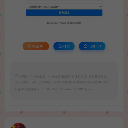
收藏 (0)
打赏
点赞 (
0
)
源码屋
手游资源
三国题材策略手游【极无双】最新整理真.三
国无双单机一键即玩服务端+Linux手工服务端+安卓苹果双端+新版GM授权
后台+详细搭建教程
https://wd.51boshao.vip/5612/syym/