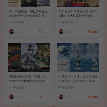
宫斗养成手游【盛世芳華多区
RED三端引擎传奇手游【200
跨服代金券本地优化版】最新
3我本沉默】最新整理Win系
整理单机一键即玩端+Linux
服务端+安卓苹果PC三端+详
手游资源
手游资源
手工服务端+CDK授权后台
细搭建教程
+安卓+详细搭建教程
波少
波少
300
300
三网H5策略手游【三国兵临
卡牌回合手游【山海经异兽录
天下代金券内购七合修复版】
11赛季全人物代金券内购版】
最新整理单机一键即玩镜像端
最新整理WIN系服务端+授权
手游资源
手游资源
+Linux手工服务端+管理后台
GM后台+管理后台+热更修改
+GM授权后台+简易安卓客户
工具+安卓+详细搭建教程
波少
波少
300
300
端+详细搭建教程+视频教程