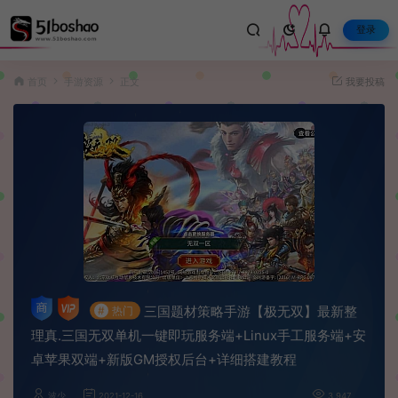
登录
首页
手游资源
正文
我要投稿
三国题材策略手游【极无双】最新整
#
热门
理真.三国无双单机一键即玩服务端+Linux手工服务端+安
卓苹果双端+新版GM授权后台+详细搭建教程
波少
2021-12-16
3,947