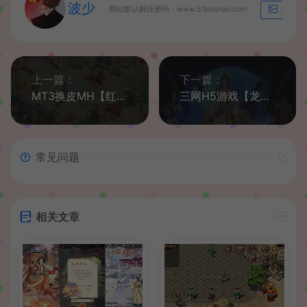
波少
网站默认解压密码：www.51boshao.com
生成海
上一篇：
下一篇：
MT3换皮MH【红尘西游】最新整理Linux手工端+安卓苹果双端+GM后台+详细搭建教程
三网H5游戏【龙女传奇H5】最新整理Win一键即玩服务端+GM运营后台
常见问题
相关文章