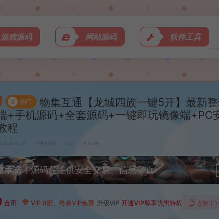
游戏源码
网站源码
软件工具
物集互通【龙城四族一键5开】最新整理
#
热门
端+手机源码+全套源码+一键即玩镜像端+PC
教程
2025-03-18
手游资源
2
11,244
重承诺
丨源码屋提供安全交易、信息保真!
0
金币
VIP 8折、终身VIP免费
升级VIP
开通VIP尊享优惠特权
点赞 (
1
)