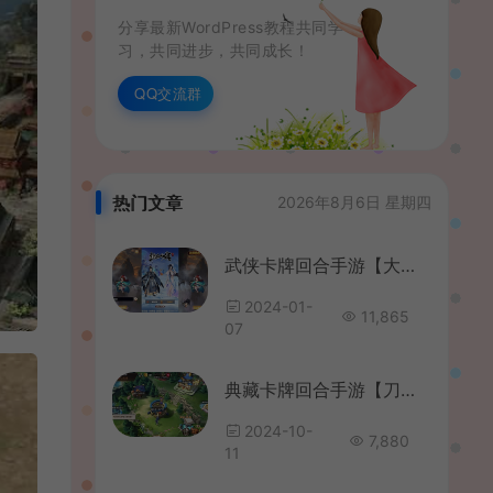
分享最新WordPress教程共同学
习，共同进步，共同成长！
QQ交流群
热门文章
2026年8月6日 星期四
武侠卡牌回合手游【大宗师之热血Q传完整版】最新整理Win一键服务端+多区跨服+管理后台+GM授权后台+清邮件清包+安卓苹果双端+详细搭建教程
2024-01-
11,865
07
典藏卡牌回合手游【刀塔传奇之绝地兽王】最新整理Linux手工服务端+安卓+GM后台+详细搭建教程+视频教程
2024-10-
7,880
11