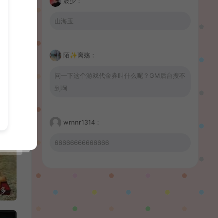
波少：
山海玉
陌✨离殇：
问一下这个游戏代金券叫什么呢？GM后台搜不
到啊
wrnnr1314：
66666666666666
習慣性♠思念：
有没BUG