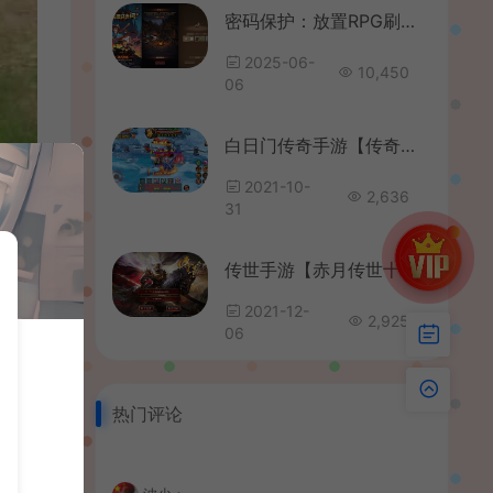
密码保护：放置RPG刷宝手游【英雄没有閃双职业]最新整理Linux手工服务端+网页注册+加解密工具+管理后台+CDK授权后台+安卓+详细搭建教程+视频教程
2025-06-
10,450
06
白日门传奇手游【传奇永恒超变版】最新整理单职业win一键即玩服务端+全新UI+全新地图+GM后台
2021-10-
2,636
31
传世手游【赤月传世十二生肖战鼓第二季】最新整理Linux本地手工端+单机一键既玩服务端+安卓苹果明文双端+GM授权物品后台+详细搭建教程
2021-12-
2,925
06
热门评论