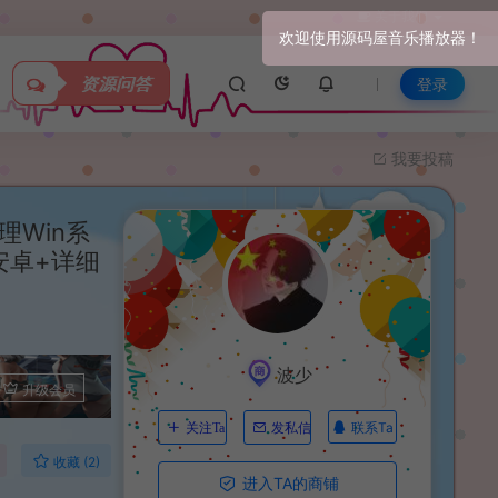
关于我们
资源问答
登录
我要投稿
Win系
安卓+详细
波少
升级会员
联系Ta
关注Ta
发私信
收藏 (2)
进入TA的商铺