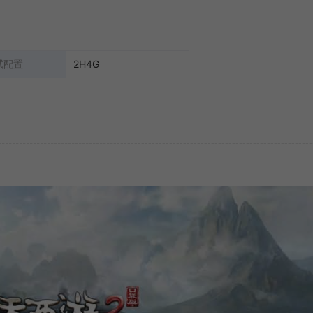
试配置
2H4G