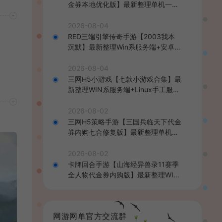
金券本地优化版】最新整理单机一键
即玩端+Linux手工服务端+CDK授权
后台+安卓+详细搭建教程
2026-08-04
RED三端引擎传奇手游【2003我本
沉默】最新整理Win系服务端+安卓苹
果PC三端+详细搭建教程
2026-08-04
三网H5小游戏【七款小游戏合集】最
新整理WIN系服务端+Linux手工服务
端+详细搭建教程
2026-08-02
三网H5策略手游【三国兵临天下代金
券内购七合修复版】最新整理单机一
键即玩镜像端+Linux手工服务端+管
理后台+GM授权后台+简易安卓客户
2026-08-02
端+详细搭建教程+视频教程
卡牌回合手游【山海经异兽录11赛季
全人物代金券内购版】最新整理WIN
系服务端+授权GM后台+管理后台
+热更修改工具+安卓+详细搭建教程
网游网单官方交流群