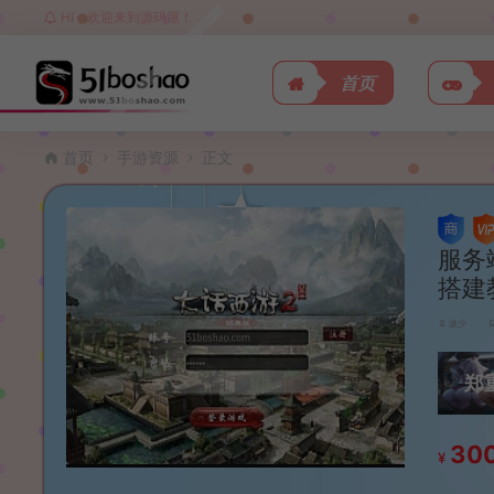
HI，欢迎来到源码屋！
首页
首页
手游资源
正文
服务
搭建
波少
郑
30
¥