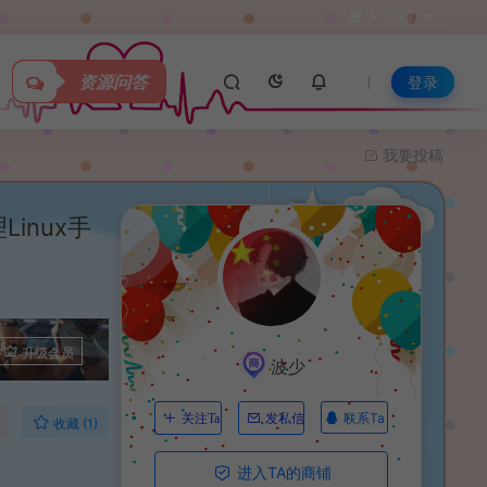
关于我们
资源问答
登录
我要投稿
inux手
程
升级会员
波少
联系Ta
关注Ta
发私信
收藏 (1)
进入TA的商铺