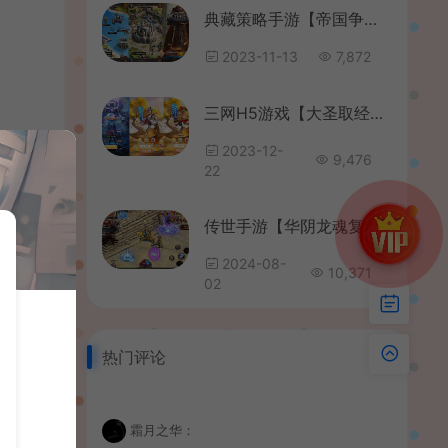
典藏策略手游【帝国争霸之王的荣耀】最新整理Win系服务端+安卓+GM授权后台+详细搭建教程
2023-11-13
7,872
三网H5游戏【大圣取经之梦幻江湖H5超变版】最新整理单机一键即玩镜像服务端+Linux手工服务端+多区跨服+GM分级授权后台+详细搭建教程
2023-12-
9,476
22
传世手游【华阴龙魂复古打金版】最新整理单机一键即玩镜像端+Linux手工服务端+安卓+GM授权后台+详细搭建教程
2024-08-
10,371
02
热门评论
霜月之华：