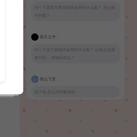
问一下盛世芳華游戏代金券叫什么呢？ 怎么搜
不到呢？
霜月之华：
问一下这个游戏代金券叫什么呢？ 山海玉也搜
索不到， 有物品ID么？
蜀山飞雪：
这个包 怎么没有解压码
波少：
山海玉