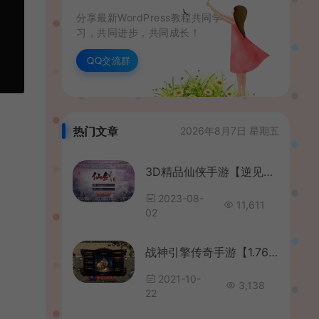
分享最新WordPress教程共同学
习，共同进步，共同成长！
QQ交流群
热门文章
2026年8月7日 星期五
3D精品仙侠手游【逆见苍穹2/仙剑/剑舞乾坤】最新整理WIN系服务端+安卓+GM授权后台+详细搭建教程
2023-08-
11,611
02
战神引擎传奇手游【1.76神器之兽完美赤月白猪版】最新整理半手工服务端+时装+炼体+十二生肖
2021-10-
3,138
22