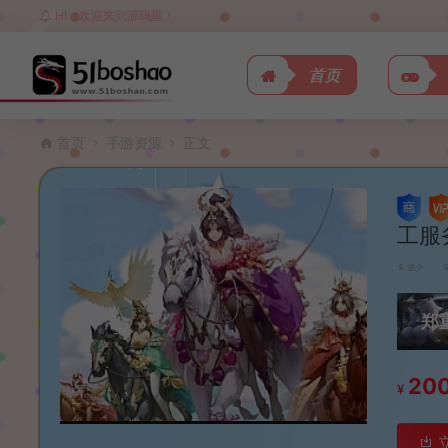
HI，欢迎来到源码屋！
首页
首页
手游资源
正文
工服
波少
郑
20
¥