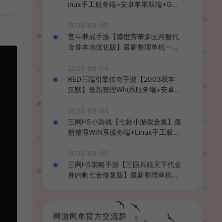
inux手工服务端+安卓苹果双端+GM
后台+详细搭建教程+全套源码+视频
教程
2026-08-05
宫斗养成手游【盛世芳華多区跨服代
金券本地优化版】最新整理单机一键
即玩端+Linux手工服务端+CDK授权
后台+安卓+详细搭建教程
2026-08-04
RED三端引擎传奇手游【2003我本
沉默】最新整理Win系服务端+安卓苹
果PC三端+详细搭建教程
2026-08-04
三网H5小游戏【七款小游戏合集】最
新整理WIN系服务端+Linux手工服务
端+详细搭建教程
2026-08-02
三网H5策略手游【三国兵临天下代金
券内购七合修复版】最新整理单机一
键即玩镜像端+Linux手工服务端+管
理后台+GM授权后台+简易安卓客户
端+详细搭建教程+视频教程
网游网单官方交流群