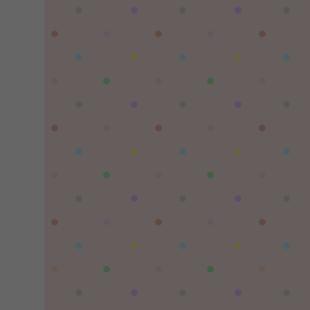
陌✨离殇：
问一下这个游戏代金券叫什么呢？GM后台搜不
到啊