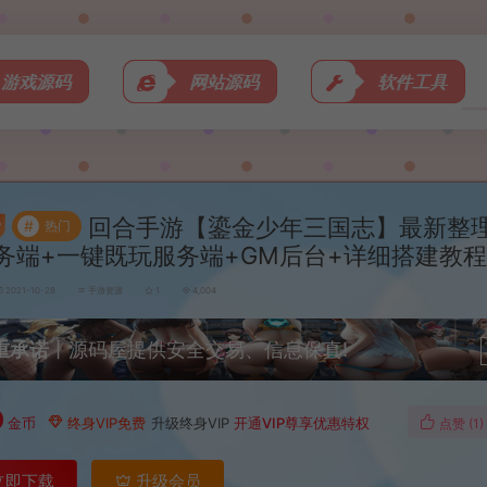
游戏源码
网站源码
软件工具
回合手游【鎏金少年三国志】最新整理L
#
热门
务端+一键既玩服务端+GM后台+详细搭建教
2021-10-28
手游资源
1
4,004
重承诺
丨源码屋提供安全交易、信息保真!
0
金币
终身VIP免费
升级终身VIP
开通VIP尊享优惠特权
点赞 (
1
)
立即下载
升级会员