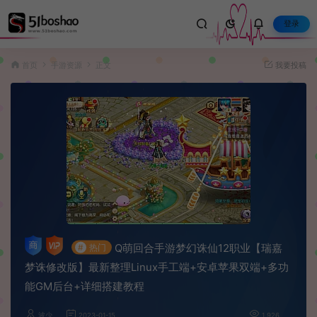
登录
首页
手游资源
正文
我要投稿
Q萌回合手游梦幻诛仙12职业【瑞嘉
#
热门
梦诛修改版】最新整理Linux手工端+安卓苹果双端+多功
能GM后台+详细搭建教程
波少
2023-01-15
1,926