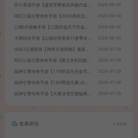
宫斗养成手游【盛世芳華多区跨服代金券本地优化版】最新整理单机一键即玩端+Linux手工服务端+CDK授权后台+安卓+详细搭建教程
2026-08-05
RED三端引擎传奇手游【2003我本沉默】最新整理Win系服务端+安卓苹果PC三端+详细搭建教程
2026-08-04
三网H5策略手游【三国兵临天下代金券内购七合修复版】最新整理单机一键即玩镜像端+Linux手工服务端+管理后台+GM授权后台+简易安卓客户端+详细搭建教程+视频教程
2026-08-02
卡牌回合手游【山海经异兽录11赛季全人物代金券内购版】最新整理WIN系服务端+授权GM后台+管理后台+热更修改工具+安卓+详细搭建教程
2026-08-02
GGE2互通西游【神界天海西柚】最新整理Win系服务端+安卓苹果PC三端+内置GM工具+全套源码+详细搭建教程+视频教程
2026-07-30
RED三端引擎传奇手游【聚义木剑沉默高仿嘟嘟沉默】最新整理Win系服务端+安卓苹果PC三端+详细搭建教程
2026-07-29
战神引擎传奇手游【1.76怀旧月光金币版】最新整理Win系复古服务端+安卓苹果双端+GM授权物品后台+详细搭建教程
2026-07-29
战神引擎传奇手游【1.80野战元素-白猪7.2免授权】最新整理Win系特色服务端+安卓+GM授权物品后台+详细搭建教程
2026-07-28
战神引擎传奇手游【大唐冰雪完整版裤衩7.0免授权】最新整理Win系特色服务端+GM授权后台+安卓苹果双端+详细搭建教程
2026-07-28
发表评论
2
条评论