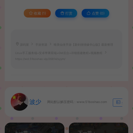
收藏 (1)
打赏
点赞 (
0
)
源码屋
手游资源
唯美仙侠手游【新剑侠情缘华山版】最新整理
Linux手工服务端+安卓苹果双端+GM后台+详细搭建教程+视频教程
https://wd.51boshao.vip/26814/syym/
波少
网站默认解压密码：www.51boshao.com
生成海
上一篇：
下一篇：