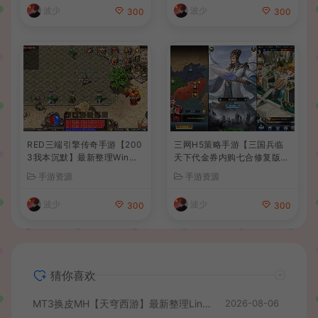
+安卓+详细搭建教程
波少
波少
300
300
RED三端引擎传奇手游【200
三网H5策略手游【三国兵临
3我本沉默】最新整理Win系
天下代金券内购七合修复版】
服务端+安卓苹果PC三端+详
最新整理单机一键即玩镜像端
手游资源
手游资源
细搭建教程
+Linux手工服务端+管理后台
+GM授权后台+简易安卓客户
波少
波少
300
300
端+详细搭建教程+视频教程
猜你喜欢
MT3换皮MH【天穹西游】最新整理Linux手工服务端+安卓苹果双端+GM后台+详细搭建教程+全套源码+视频教程
2026-08-06