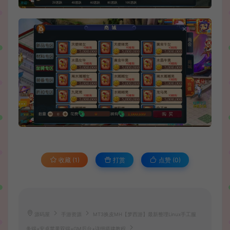
收藏 (1)
打赏
点赞 (
0
)
源码屋
手游资源
MT3换皮MH【梦西游】最新整理Linux手工服
务端+安卓苹果双端+GM后台+详细搭建教程