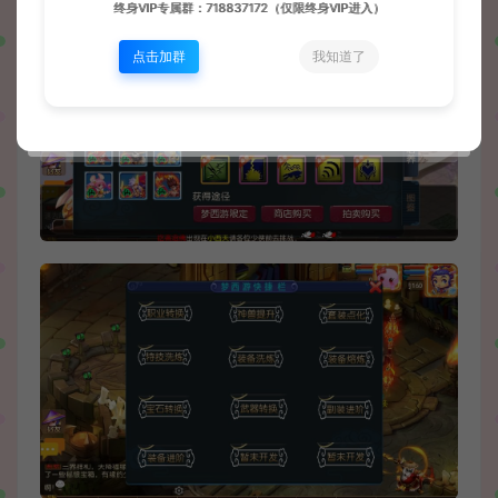
终身VIP专属群：718837172（仅限终身VIP进入）
点击加群
我知道了