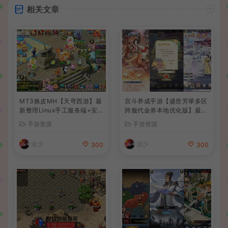
相关文章
MT3换皮MH【天穹西游】最
宫斗养成手游【盛世芳華多区
新整理Linux手工服务端+安
跨服代金券本地优化版】最新
卓苹果双端+GM后台+详细搭
整理单机一键即玩端+Linux
手游资源
手游资源
建教程+全套源码+视频教程
手工服务端+CDK授权后台
+安卓+详细搭建教程
波少
波少
300
300