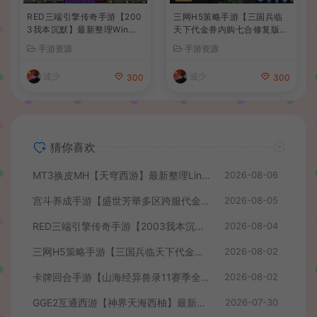
RED三端引擎传奇手游【200
三网H5策略手游【三国兵临
3我本沉默】最新整理Win系
天下代金券内购七合修复版】
服务端+安卓苹果PC三端+详
最新整理单机一键即玩镜像端
手游资源
手游资源
细搭建教程
+Linux手工服务端+管理后台
+GM授权后台+简易安卓客户
波少
波少
300
300
端+详细搭建教程+视频教程
猜你喜欢
MT3换皮MH【天穹西游】最新整理Linux手工服务端+安卓苹果双端+GM后台+详细搭建教程+全套源码+视频教程
2026-08-06
宫斗养成手游【盛世芳華多区跨服代金券本地优化版】最新整理单机一键即玩端+Linux手工服务端+CDK授权后台+安卓+详细搭建教程
2026-08-05
RED三端引擎传奇手游【2003我本沉默】最新整理Win系服务端+安卓苹果PC三端+详细搭建教程
2026-08-04
三网H5策略手游【三国兵临天下代金券内购七合修复版】最新整理单机一键即玩镜像端+Linux手工服务端+管理后台+GM授权后台+简易安卓客户端+详细搭建教程+视频教程
2026-08-02
卡牌回合手游【山海经异兽录11赛季全人物代金券内购版】最新整理WIN系服务端+授权GM后台+管理后台+热更修改工具+安卓+详细搭建教程
2026-08-02
GGE2互通西游【神界天海西柚】最新整理Win系服务端+安卓苹果PC三端+内置GM工具+全套源码+详细搭建教程+视频教程
2026-07-30