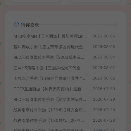
猜你喜欢
MT3换皮MH【天穹西游】最新整理Linux手工服务端+安卓苹果双端+GM后台+详细搭建教程+全套源码+视频教程
2026-08-06
宫斗养成手游【盛世芳華多区跨服代金券本地优化版】最新整理单机一键即玩端+Linux手工服务端+CDK授权后台+安卓+详细搭建教程
2026-08-05
RED三端引擎传奇手游【2003我本沉默】最新整理Win系服务端+安卓苹果PC三端+详细搭建教程
2026-08-04
三网H5策略手游【三国兵临天下代金券内购七合修复版】最新整理单机一键即玩镜像端+Linux手工服务端+管理后台+GM授权后台+简易安卓客户端+详细搭建教程+视频教程
2026-08-02
卡牌回合手游【山海经异兽录11赛季全人物代金券内购版】最新整理WIN系服务端+授权GM后台+管理后台+热更修改工具+安卓+详细搭建教程
2026-08-02
GGE2互通西游【神界天海西柚】最新整理Win系服务端+安卓苹果PC三端+内置GM工具+全套源码+详细搭建教程+视频教程
2026-07-30
RED三端引擎传奇手游【聚义木剑沉默高仿嘟嘟沉默】最新整理Win系服务端+安卓苹果PC三端+详细搭建教程
2026-07-29
战神引擎传奇手游【1.76怀旧月光金币版】最新整理Win系复古服务端+安卓苹果双端+GM授权物品后台+详细搭建教程
2026-07-29
战神引擎传奇手游【1.80野战元素-白猪7.2免授权】最新整理Win系特色服务端+安卓+GM授权物品后台+详细搭建教程
2026-07-28
战神引擎传奇手游【大唐冰雪完整版裤衩7.0免授权】最新整理Win系特色服务端+GM授权后台+安卓苹果双端+详细搭建教程
2026-07-28