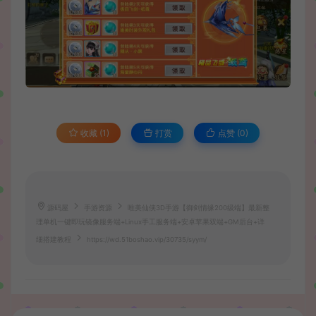
收藏 (1)
打赏
点赞 (
0
)
源码屋
手游资源
唯美仙侠3D手游【御剑情缘200级端】最新整
理单机一键即玩镜像服务端+Linux手工服务端+安卓苹果双端+GM后台+详
细搭建教程
https://wd.51boshao.vip/30735/syym/