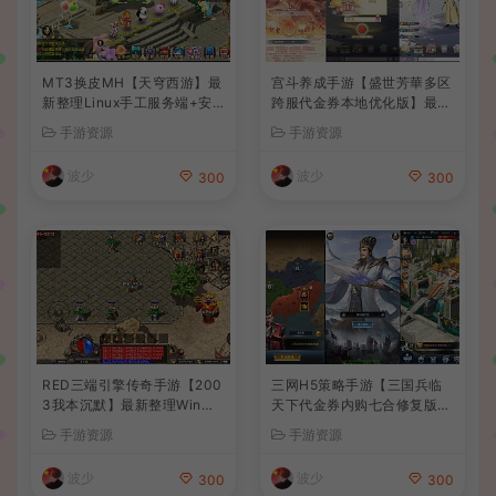
MT3换皮MH【天穹西游】最
宫斗养成手游【盛世芳華多区
新整理Linux手工服务端+安
跨服代金券本地优化版】最新
卓苹果双端+GM后台+详细搭
整理单机一键即玩端+Linux
手游资源
手游资源
建教程+全套源码+视频教程
手工服务端+CDK授权后台
+安卓+详细搭建教程
波少
波少
300
300
RED三端引擎传奇手游【200
三网H5策略手游【三国兵临
3我本沉默】最新整理Win系
天下代金券内购七合修复版】
服务端+安卓苹果PC三端+详
最新整理单机一键即玩镜像端
手游资源
手游资源
细搭建教程
+Linux手工服务端+管理后台
+GM授权后台+简易安卓客户
波少
波少
300
300
端+详细搭建教程+视频教程