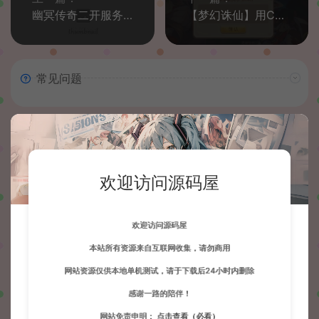
幽冥传奇二开服务器带宽小造成游戏卡死或者卡掉线解决方法及建议
【梦幻诛仙】用CentOS7.X以上系统架设出现8002错误的解决方法
常见问题
相关文章
欢迎访问源码屋
欢迎访问源码屋
本站所有资源来自互联网收集，请勿商用
Cocos Dashboard源码打包
MT3换皮MH提示地图未开放
网站资源仅供本地单机测试，请于下载后24小时内删除
教程+网站添加游戏教程
解决办法
感谢一路的陪伴！
会员博客
会员博客
网站免责申明：
点击查看（必看）