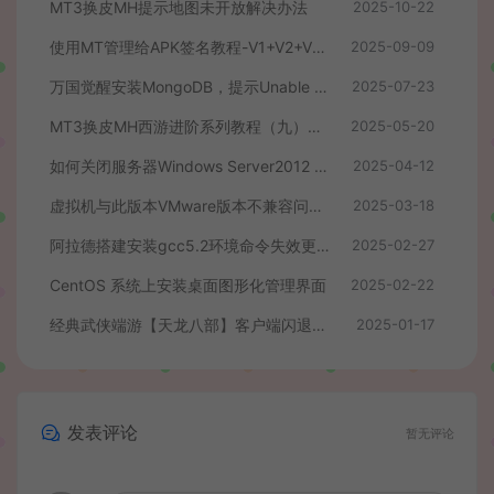
MT3换皮MH提示地图未开放解决办法
2025-10-22
使用MT管理给APK签名教程-V1+V2+V3签名教程
2025-09-09
万国觉醒安装MongoDB，提示Unable to find image ‘mongo:3.6’、docker拉取镜像失败解决办法
2025-07-23
MT3换皮MH西游进阶系列教程（九）最新后台修改教程+数据库密码修改+配置源码PC模拟器+客户端后台跳转修改+同步物品ID+后台支付跳转修改+后台商场物品添加与修改
2025-05-20
如何关闭服务器Windows Server2012 自带的杀毒程序
2025-04-12
虚拟机与此版本VMware版本不兼容问题的解决方法
2025-03-18
阿拉德搭建安装gcc5.2环境命令失效更新
2025-02-27
CentOS 系统上安装桌面图形化管理界面
2025-02-22
经典武侠端游【天龙八部】客户端闪退，提示过期等修复插件
2025-01-17
发表评论
暂无评论