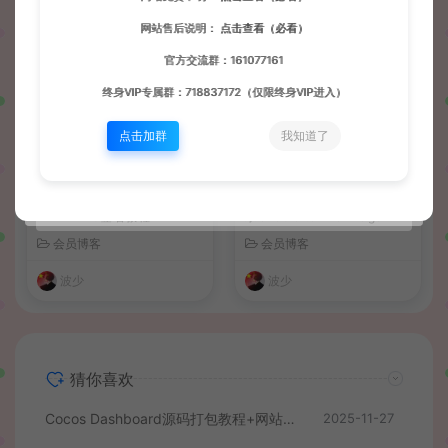
波少
波少
网站售后说明：
点击查看（必看）
官方交流群：161077161
终身VIP专属群：718837172（仅限终身VIP进入）
点击加群
我知道了
使用MT管理给APK签名教程-
万国觉醒安装MongoDB，提
V1+V2+V3签名教程
示Unable to find image ‘mo
ngo:3.6’、docker拉取镜像失
会员博客
会员博客
败解决办法
波少
波少
猜你喜欢
Cocos Dashboard源码打包教程+网站添加游戏教程
2025-11-27