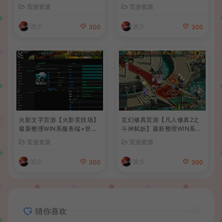
玩镜像端+Linux手工服务端
玩镜像端+Linux手工服务端
页游资源
页游资源
+管理后台+详细搭建教程
+管理后台+详细搭建教程+视
频教程
波少
波少
300
300
火影文字页游【火影竞技场】
玄幻修真页游【凡人修真2之
最新整理WIN系服务端+管理
斗神弑妖】最新整理WIN系服
后台+详细搭建教程
务端+GM工具+详细搭建教程
页游资源
页游资源
+外网教程
波少
波少
300
300
猜你喜欢