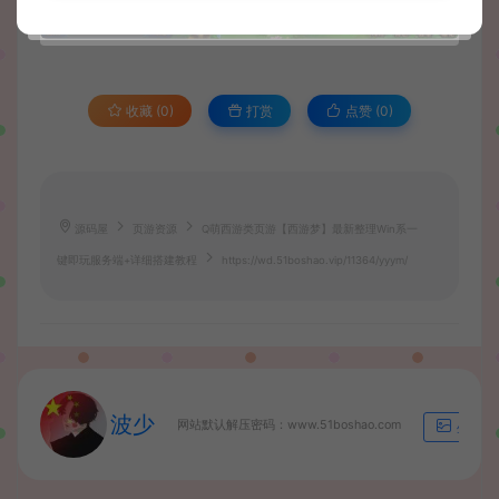
收藏 (0)
打赏
点赞 (
0
)
源码屋
页游资源
Q萌西游类页游【西游梦】最新整理Win系一
键即玩服务端+详细搭建教程
https://wd.51boshao.vip/11364/yyym/
波少
网站默认解压密码：www.51boshao.com
生成海