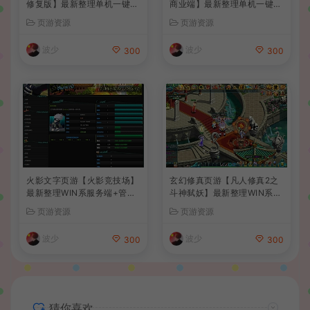
修复版】最新整理单机一键即
商业端】最新整理单机一键即
玩镜像端+Linux手工服务端
玩镜像端+Linux手工服务端
页游资源
页游资源
+管理后台+详细搭建教程
+管理后台+详细搭建教程+视
频教程
波少
波少
300
300
火影文字页游【火影竞技场】
玄幻修真页游【凡人修真2之
最新整理WIN系服务端+管理
斗神弑妖】最新整理WIN系服
后台+详细搭建教程
务端+GM工具+详细搭建教程
页游资源
页游资源
+外网教程
波少
波少
300
300
猜你喜欢