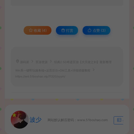
收藏 (4)
打赏
点赞 (
3
)
源码屋
页游资源
经典2.5D奇迹页游【大天使之剑】最新整理
Win系一键即玩服务端+运营后台+GM工具+详细搭建教程
https://wd.51boshao.vip/11320/yyym/
波少
网站默认解压密码：www.51boshao.com
生成海