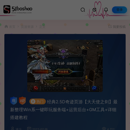
登录
首页
页游资源
正文
我要投稿
经典2.5D奇迹页游【大天使之剑】最
#
热门
新整理Win系一键即玩服务端+运营后台+GM工具+详细
搭建教程
波少
2022-07-16
4,722