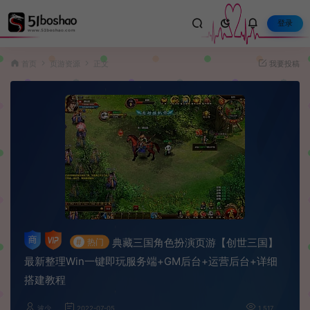
登录
首页
页游资源
正文
我要投稿
典藏三国角色扮演页游【创世三国】
#
热门
最新整理Win一键即玩服务端+GM后台+运营后台+详细
搭建教程
波少
2022-07-05
1,517