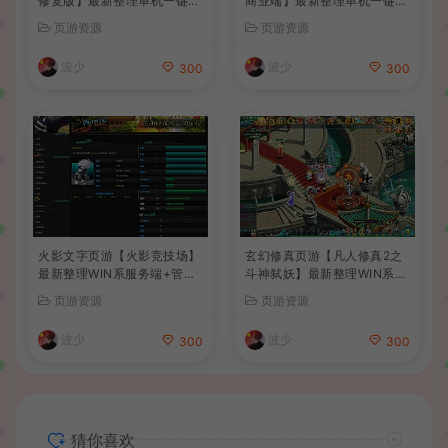
修复版】最新整理单机一键即
商业端】最新整理单机一键即
玩镜像端+Linux手工服务端
玩镜像端+Linux手工服务端
页游资源
页游资源
+管理后台+详细搭建教程
+管理后台+详细搭建教程+视
频教程
波少
波少
300
300
火影文字页游【火影竞技场】
玄幻修真页游【凡人修真2之
最新整理WIN系服务端+管理
斗神弑妖】最新整理WIN系服
后台+详细搭建教程
务端+GM工具+详细搭建教程
页游资源
页游资源
+外网教程
波少
波少
300
300
猜你喜欢