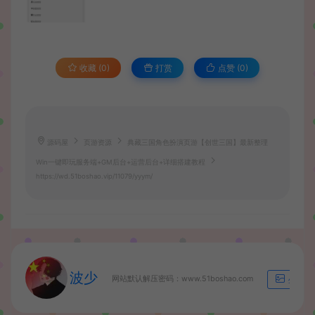
收藏 (0)
打赏
点赞 (
0
)
源码屋
页游资源
典藏三国角色扮演页游【创世三国】最新整理
Win一键即玩服务端+GM后台+运营后台+详细搭建教程
https://wd.51boshao.vip/11079/yyym/
波少
网站默认解压密码：www.51boshao.com
生成海