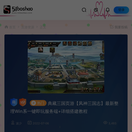
登录
首页
页游资源
正文
我要投稿
典藏三国页游【凤神三国志】最新整
#
热门
理Win系一键即玩服务端+详细搭建教程
波少
2022-07-06
3,493