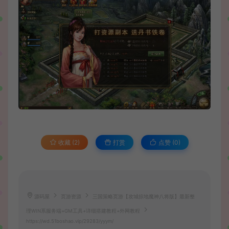
收藏 (2)
打赏
点赞 (
0
)
源码屋
页游资源
三国策略页游【攻城掠地魔神八将版】最新整
理WIN系服务端+GM工具+详细搭建教程+外网教程
https://wd.51boshao.vip/29283/yyym/