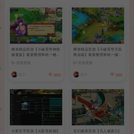
稀有精品页游【斗破苍穹神境
稀有精品页游【斗破苍穹天辰
修复版】最新整理单机一键即
商业端】最新整理单机一键即
玩镜像端+Linux手工服务端
玩镜像端+Linux手工服务端
页游资源
页游资源
+管理后台+详细搭建教程
+管理后台+详细搭建教程+视
频教程
波少
波少
300
300
火影文字页游【火影竞技场】
玄幻修真页游【凡人修真2之