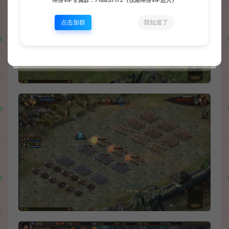
终身VIP专属群：718837172（仅限终身VIP进入）
点击加群
我知道了