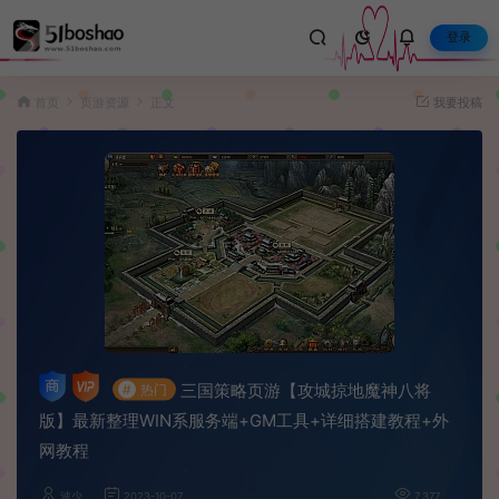
登录
首页
页游资源
正文
我要投稿
三国策略页游【攻城掠地魔神八将
#
热门
版】最新整理WIN系服务端+GM工具+详细搭建教程+外
网教程
波少
2023-10-07
7,377