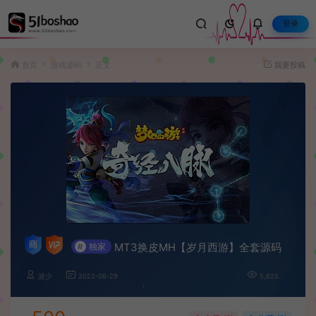
登录
首页
游戏源码
正文
我要投稿
MT3换皮MH【岁月西游】全套源码
#
独家
波少
2022-06-29
5,625