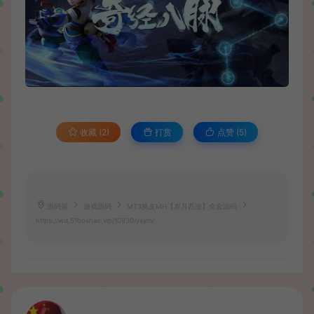
收藏 (2)
打赏
点赞 (
5
)
源码屋
游戏源码
MT3换皮MH【岁月西游】全套源码
https://wd.51boshao.vip/10930/yxym/