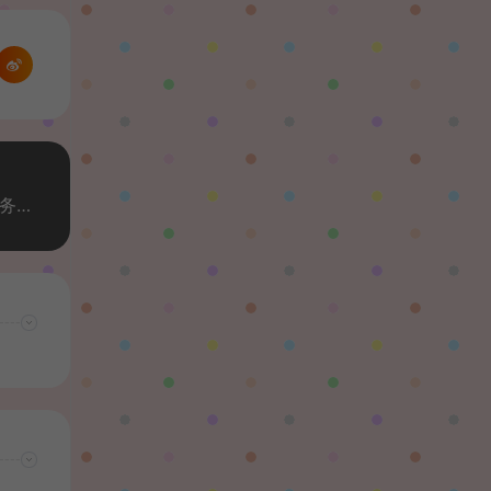
稀有横版卡牌手游【天命6】全套源码（客户端+服务端）