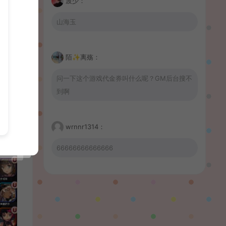
波少：
山海玉
陌✨离殇：
问一下这个游戏代金券叫什么呢？GM后台搜不
到啊
wrnnr1314：
66666666666666
習慣性♠思念：
有没BUG