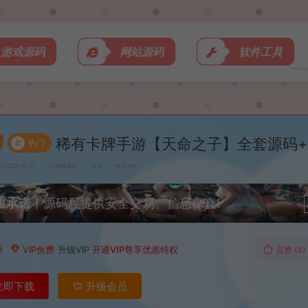
游戏源码
网站源码
软件工具
稀有卡牌手游【天命之子】全套源码
#
热门
2023-10-11
游戏源码
6
9,347
重承诺
丨源码屋提供安全交易、信息保真!
币
VIP免费
升级VIP
开通VIP尊享优惠特权
点赞 (
4
)
立即下载
升级会员