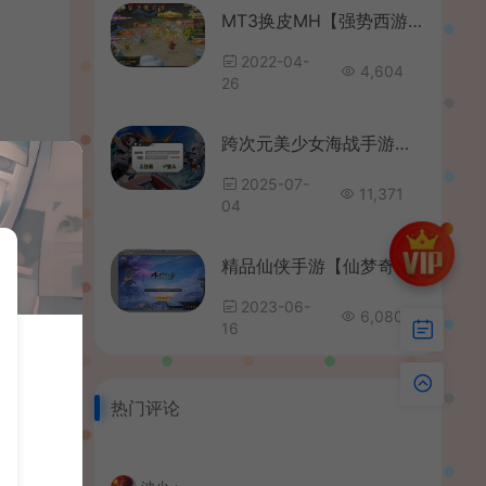
MT3换皮MH【强势西游】全套源码
2022-04-
4,604
26
跨次元美少女海战手游【少女战舰/钢铁少女】全套开发工具+源码+开发文档
2025-07-
11,371
04
精品仙侠手游【仙梦奇缘】全套源码+编译教程
2023-06-
6,080
16
热门评论