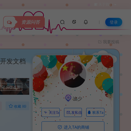
关于我们
资源问答
登录
我要投稿
+开发文档
升级会员
波少
收藏 (6)
联系Ta
关注Ta
发私信
进入TA的商铺