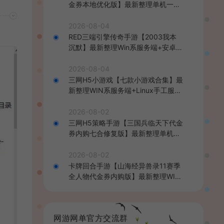
金券本地优化版】最新整理单机一键
即玩端+Linux手工服务端+CDK授权
后台+安卓+详细搭建教程
2026-08-04
RED三端引擎传奇手游【2003我本
沉默】最新整理Win系服务端+安卓苹
果PC三端+详细搭建教程
2026-08-04
三网H5小游戏【七款小游戏合集】最
新整理WIN系服务端+Linux手工服务
端+详细搭建教程
2026-08-02
三网H5策略手游【三国兵临天下代金
券内购七合修复版】最新整理单机一
键即玩镜像端+Linux手工服务端+管
理后台+GM授权后台+简易安卓客户
2026-08-02
端+详细搭建教程+视频教程
卡牌回合手游【山海经异兽录11赛季
全人物代金券内购版】最新整理WIN
系服务端+授权GM后台+管理后台
+热更修改工具+安卓+详细搭建教程
网游网单官方交流群