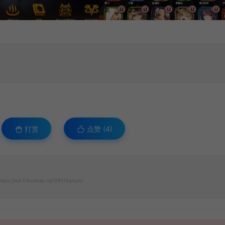
打赏
点赞 (
4
)
ttps://wd.51boshao.vip/29513/yxym/