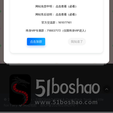
网站免责申明：
点击查看（必看）
发布
问题
帖子
收藏
网站售后说明：
点击查看（必看）
官方交流群：161077161
终身VIP专属群：718837172（仅限终身VIP进入）
这家伙很懒，暂无动态！
点击加群
我知道了
© 2024 51boshao - 51BOSHAO.COM & CustoPack Tools ：Little
fox Fairy
网站地图
琼ICP备2024029428号-1